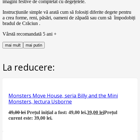
imagini
festive
de completat cu
degețelele
.
Instrucțiunile simple
vă
arată cum să folosiți diferite degete pentru
a
crea
forme, reni, păsări, oameni de zăpadă
sau
cum să împodobiți
bradul de Crăciun .
Vârstă recomandată 5 ani +
mai mult
mai putin
La reducere:
Monsters Move House, seria Billy and the Mini
Monsters, lectura Usborne
49,00
lei
Prețul inițial a fost: 49,00 lei.
39,00
lei
Prețul
curent este: 39,00 lei.