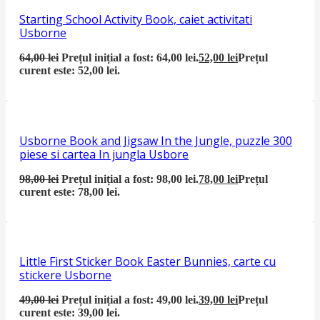
Starting School Activity Book, caiet activitati
Usborne
64,00
lei
Prețul inițial a fost: 64,00 lei.
52,00
lei
Prețul
curent este: 52,00 lei.
Usborne Book and Jigsaw In the Jungle, puzzle 300
piese si cartea In jungla Usbore
98,00
lei
Prețul inițial a fost: 98,00 lei.
78,00
lei
Prețul
curent este: 78,00 lei.
Little First Sticker Book Easter Bunnies, carte cu
stickere Usborne
49,00
lei
Prețul inițial a fost: 49,00 lei.
39,00
lei
Prețul
curent este: 39,00 lei.