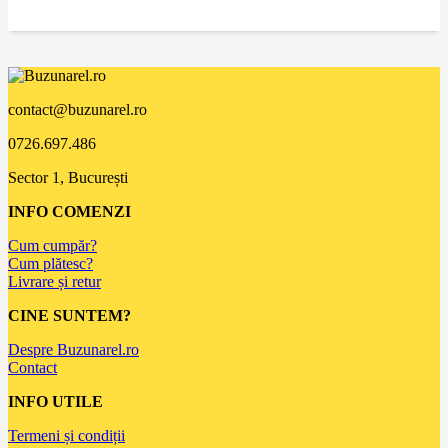
contact@buzunarel.ro
0726.697.486
Sector 1, București
INFO COMENZI
Cum cumpăr?
Cum plătesc?
Livrare și retur
CINE SUNTEM?
Despre Buzunarel.ro
Contact
INFO UTILE
Termeni și condiții