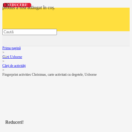
REDUCERI!
REDUCERI!
REDUCERI!
REDUCERI!
produs
a fost adăugat în coș.
Prima pagină
>
Carti Usborne
>
Cărți de activități
>
Fingerprint activities Christmas, carte activitati cu degetele, Usborne
Reduceri!