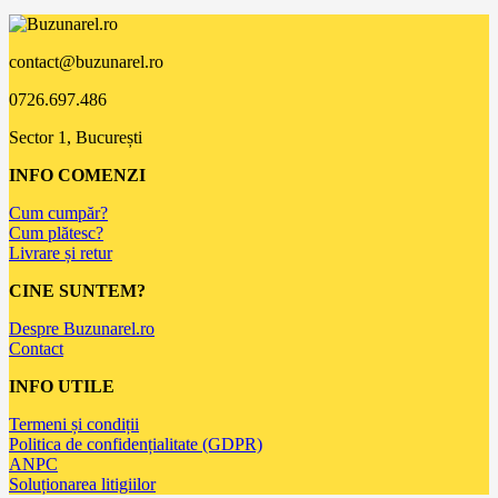
contact@buzunarel.ro
0726.697.486
Sector 1, București
INFO COMENZI
Cum cumpăr?
Cum plătesc?
Livrare și retur
CINE SUNTEM?
Despre Buzunarel.ro
Contact
INFO UTILE
Termeni și condiții
Politica de confidențialitate (GDPR)
ANPC
Soluționarea litigiilor