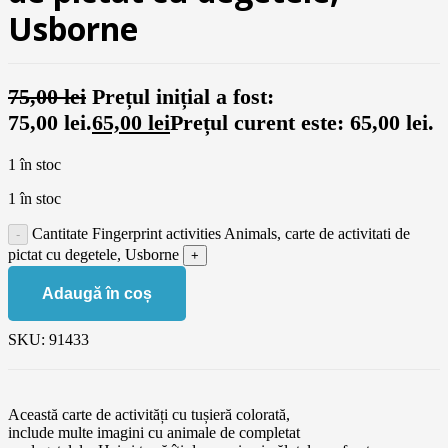
Usborne
75,00
lei
Prețul inițial a fost:
75,00 lei.
65,00
lei
Prețul curent este: 65,00 lei.
1 în stoc
1 în stoc
Cantitate Fingerprint activities Animals, carte de activitati de
pictat cu degetele, Usborne
Adaugă în coș
SKU:
91433
Această carte de activități cu
tu
șieră colorată,
include
multe
imagini cu animale de completat