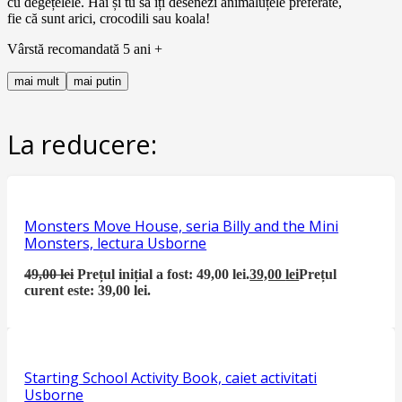
cu degețelele.
Hai
și
tu
să
îți
desenezi
animăluțele
preferate,
fie
că
sunt
arici, crocodili
sau
koala!
Vârstă recomandată 5 ani +
mai mult
mai putin
La reducere:
Monsters Move House, seria Billy and the Mini
Monsters, lectura Usborne
49,00
lei
Prețul inițial a fost: 49,00 lei.
39,00
lei
Prețul
curent este: 39,00 lei.
Starting School Activity Book, caiet activitati
Usborne