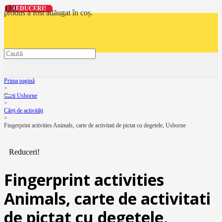
REDUCERI!
REDUCERI!
REDUCERI!
REDUCERI!
produs
a fost adăugat în coș.
Prima pagină
>
Carti Usborne
>
Cărți de activități
>
Fingerprint activities Animals, carte de activitati de pictat cu degetele, Usborne
Reduceri!
Fingerprint activities
Animals, carte de activitati
de pictat cu degetele,