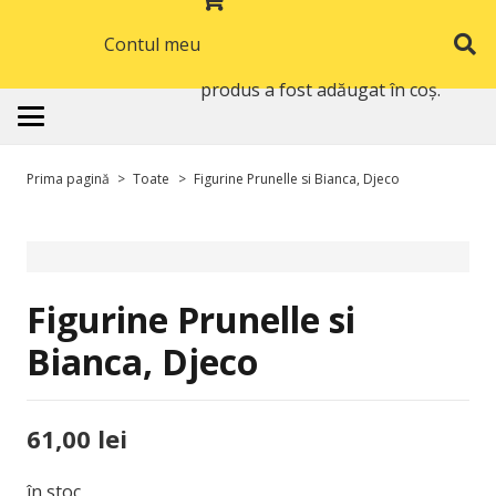
Contul meu
produs
a fost adăugat în coș.
Prima pagină
>
Toate
>
Figurine Prunelle si Bianca, Djeco
Figurine Prunelle si
Bianca, Djeco
61,00
lei
în stoc