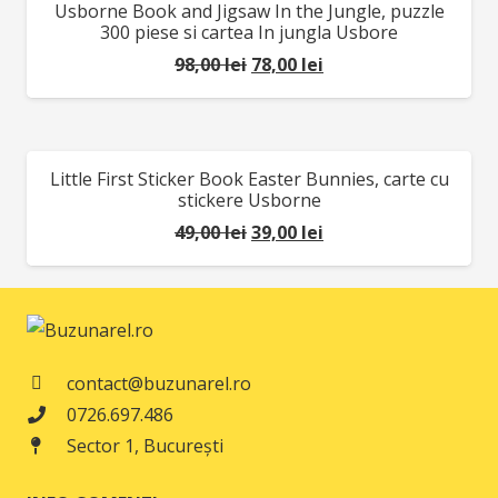
Usborne Book and Jigsaw In the Jungle, puzzle
REDUCERI!
64,00 lei.
300 piese si cartea In jungla Usbore
Prețul
Prețul
98,00
lei
78,00
lei
inițial
curent
a
este:
fost:
78,00 lei.
Little First Sticker Book Easter Bunnies, carte cu
REDUCERI!
98,00 lei.
stickere Usborne
Prețul
Prețul
49,00
lei
39,00
lei
inițial
curent
a
este:
fost:
39,00 lei.
49,00 lei.
contact@buzunarel.ro
0726.697.486
Sector 1, București