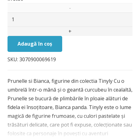
Cantitate
Figurine
Prunelle
si
Adaugă în coș
Bianca,
SKU:
3070900069619
Djeco
Prunelle si Bianca, figurine din colectia Tinyly Cu o
umbrelă într-o mână și o geantă curcubeu în cealaltă,
Prunelle se bucură de plimbările în ploaie alături de
fidela ei însoțitoare, Bianca panda. Tinyly este o lume
magică de figurine frumoase, cu culori pastelate și
trăsături delicate, care pot fi expuse, colecționate sau
folosite ca personaje în povești cu aventuri