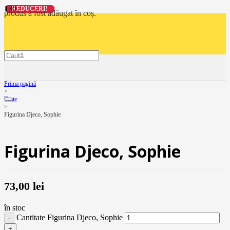
REDUCERI!
REDUCERI!
REDUCERI!
REDUCERI!
produs
a fost adăugat în coș.
Prima pagină
>
Toate
>
Figurina Djeco, Sophie
Figurina Djeco, Sophie
73,00
lei
în stoc
Cantitate Figurina Djeco, Sophie