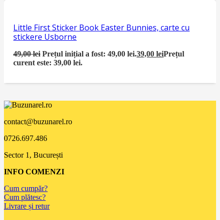
Little First Sticker Book Easter Bunnies, carte cu
stickere Usborne
49,00
lei
Prețul inițial a fost: 49,00 lei.
39,00
lei
Prețul
curent este: 39,00 lei.
contact@buzunarel.ro
0726.697.486
Sector 1, București
INFO COMENZI
Cum cumpăr?
Cum plătesc?
Livrare și retur