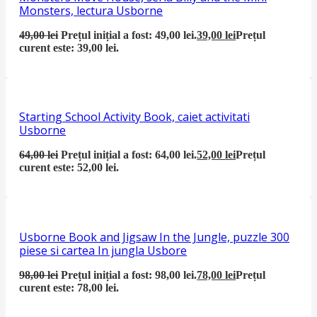
Monsters, lectura Usborne
49,00
lei
Prețul inițial a fost: 49,00 lei.
39,00
lei
Prețul
curent este: 39,00 lei.
Starting School Activity Book, caiet activitati
Usborne
64,00
lei
Prețul inițial a fost: 64,00 lei.
52,00
lei
Prețul
curent este: 52,00 lei.
Usborne Book and Jigsaw In the Jungle, puzzle 300
piese si cartea In jungla Usbore
98,00
lei
Prețul inițial a fost: 98,00 lei.
78,00
lei
Prețul
curent este: 78,00 lei.