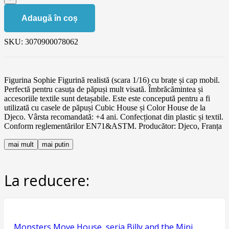
Adaugă în coș
SKU:
3070900078062
Figurina Sophie Figurină realistă (scara 1/16) cu brațe și cap mobil.
Perfectă pentru casuța de păpuși mult visată. Îmbrăcămintea și
accesoriile textile sunt detașabile. Este este concepută pentru a fi
utilizată cu casele de păpuși Cubic House și Color House de la
Djeco. Vârsta recomandată: +4 ani. Confecționat din plastic și textil.
Conform reglementărilor EN71&ASTM. Producător: Djeco, Franța
mai mult
mai putin
La reducere:
Monsters Move House, seria Billy and the Mini