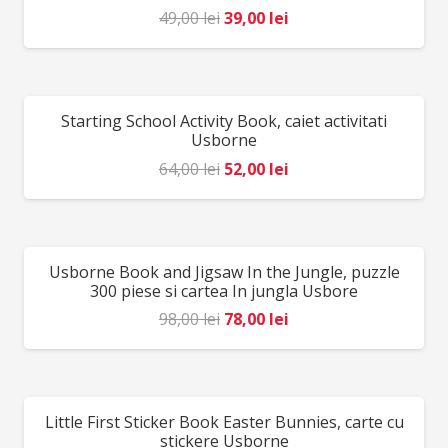
pot fi inghițite. Pericol de sufocare. A se utiliza sub
Prețul
Prețul
49,00
lei
39,00
lei
directa supraveghere a unei persoane adulte.
inițial
curent
Producă tor: D jeco , F ranța
a
este:
fost:
39,00 lei.
Starting School Activity Book, caiet activitati
REDUCERI!
49,00 lei.
Usborne
Prețul
Prețul
64,00
lei
52,00
lei
inițial
curent
a
este:
fost:
52,00 lei.
Usborne Book and Jigsaw In the Jungle, puzzle
REDUCERI!
64,00 lei.
300 piese si cartea In jungla Usbore
Prețul
Prețul
98,00
lei
78,00
lei
inițial
curent
a
este:
fost:
78,00 lei.
Little First Sticker Book Easter Bunnies, carte cu
REDUCERI!
98,00 lei.
stickere Usborne