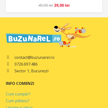
Prețul
Prețul
49,00
lei
39,00
lei
inițial
curent
a
este:
fost:
39,00 lei.
49,00 lei.
contact@buzunarel.ro
0726.697.486
Sector 1, București
INFO COMENZI
Cum cumpăr?
Cum plătesc?
Livrare și retur