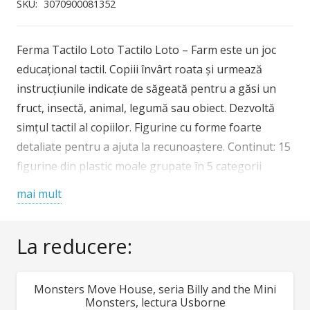
Tactilo
SKU:
3070900081352
Loto
joc
Ferma Tactilo Loto Tactilo Loto – Farm este un joc
Djeco
educațional tactil. Copiii învârt roata și urmează
instrucțiunile indicate de săgeată pentru a găsi un
fruct, insectă, animal, legumă sau obiect. Dezvoltă
simțul tactil al copiilor. Figurine cu forme foarte
detaliate pentru a ajuta la recunoaștere. Continut: 15
figurine din plastic moale grupate în 5 categorii
(iepure, oaie, pui, albina, buburuza, fluture, galeata,
mai mult
roaba, adapatoare, salata verde, ridichi, morcov,
struguri, para, cirese), ruletă, săculeț textil. Vârsta
La reducere:
recomandată: + 3 ani. Confecționat din materiale
non-toxice, cu culori non-toxice, conform
reglementărilor EN71 & ASTM. AVERTISMENT:
Monsters Move House, seria Billy and the Mini
REDUCERI!
Contraindicat copiilor sub 3 ani. Conține piese mici ce
Monsters, lectura Usborne