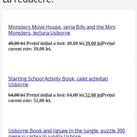
Monsters Move House, seria Billy and the Mini
Monsters, lectura Usborne
49,00
lei
Prețul inițial a fost: 49,00 lei.
39,00
lei
Prețul
curent este: 39,00 lei.
Starting School Activity Book, caiet activitati
Usborne
64,00
lei
Prețul inițial a fost: 64,00 lei.
52,00
lei
Prețul
curent este: 52,00 lei.
Usborne Book and Jigsaw In the Jungle, puzzle 300
piese si cartea In jungla Usbore