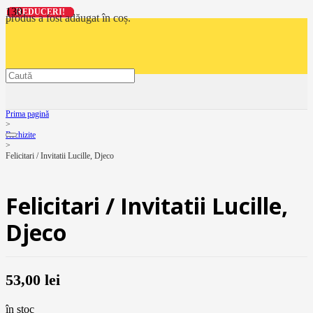
REDUCERI!
REDUCERI!
REDUCERI!
REDUCERI!
produs
a fost adăugat în coș.
Prima pagină
>
Rechizite
>
Felicitari / Invitatii Lucille, Djeco
Felicitari / Invitatii Lucille,
Djeco
53,00
lei
în stoc