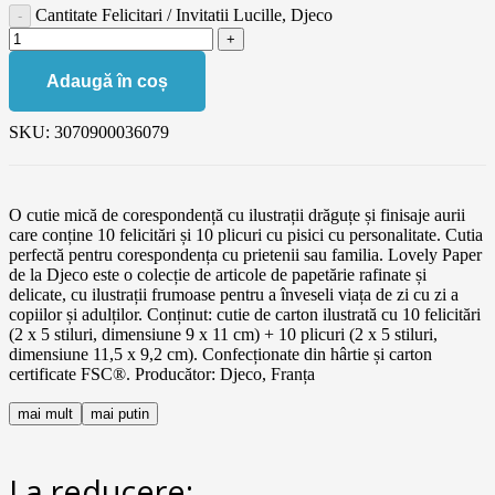
Cantitate Felicitari / Invitatii Lucille, Djeco
Adaugă în coș
SKU:
3070900036079
O cutie mică de corespondență cu ilustrații drăguțe și finisaje aurii
care conține 10 felicitări și 10 plicuri cu pisici cu personalitate. Cutia
perfectă pentru corespondența cu prietenii sau familia. Lovely Paper
de la Djeco este o colecție de articole de papetărie rafinate și
delicate, cu ilustrații frumoase pentru a înveseli viața de zi cu zi a
copiilor și adulților. Conținut: cutie de carton ilustrată cu 10 felicitări
(2 x 5 stiluri, dimensiune 9 x 11 cm) + 10 plicuri (2 x 5 stiluri,
dimensiune 11,5 x 9,2 cm). Confecționate din hârtie și carton
certificate FSC®. Producător: Djeco, Franța
mai mult
mai putin
La reducere: