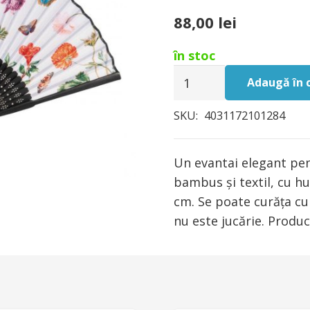
88,00
lei
în stoc
Cantitate
Adaugă în 
Evantai
Fridolin,
SKU:
4031172101284
M.
Sibylla,
Un evantai elegant pen
Merian
bambus și textil, cu h
cm. Se poate curăța cu
nu este jucărie. Produc