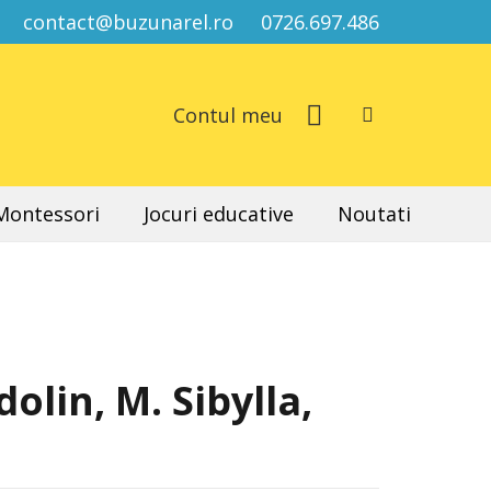
contact@buzunarel.ro
0726.697.486
Contul meu
 Montessori
Jocuri educative
Noutati
dolin, M. Sibylla,