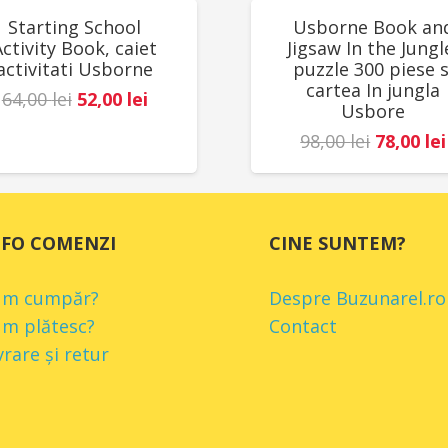
UCERI!
REDUCERI!
Starting School
Usborne Book an
Activity Book, caiet
Jigsaw In the Jungl
activitati Usborne
puzzle 300 piese s
cartea In jungla
Prețul
Prețul
64,00
lei
52,00
lei
Usbore
inițial
curent
Prețul
98,00
lei
78,00
lei
a
este:
inițial
fost:
52,00 lei.
a
64,00 lei.
fost:
NFO COMENZI
CINE SUNTEM?
98,00 lei
um cumpăr?
Despre Buzunarel.ro
m plătesc?
Contact
vrare și retur