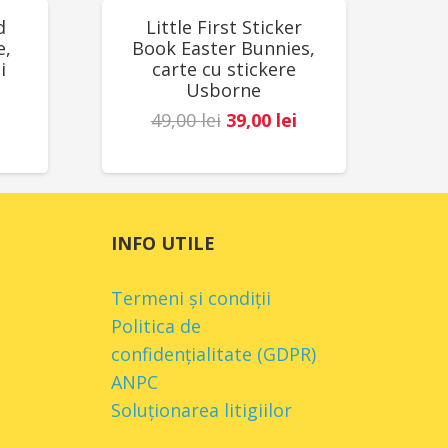
REDUCERI!
d
Little First Sticker
e,
Book Easter Bunnies,
i
carte cu stickere
Usborne
Prețul
Prețul
49,00
lei
39,00
lei
Prețul
inițial
curent
curent
a
este:
este:
fost:
39,00 lei.
78,00 lei.
49,00 lei.
INFO UTILE
.
Termeni și condiții
Politica de
confidențialitate (GDPR)
ANPC
Soluționarea litigiilor