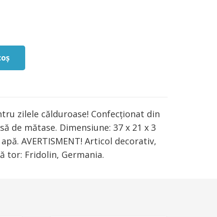
coș
tru zilele călduroase! Confecționat din
usă de mătase. Dimensiune: 37 x 21 x 3
 apă. AVERTISMENT! Articol decorativ,
ă tor: Fridolin, Germania.