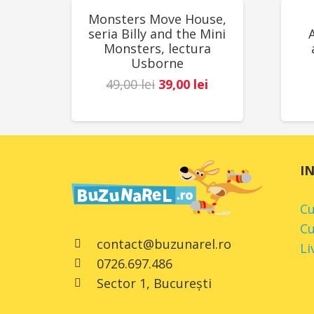
REDUCERI!
RED
Monsters Move House,
seria Billy and the Mini
Monsters, lectura
Usborne
Prețul
Prețul
49,00
lei
39,00
lei
inițial
curent
a
este:
fost:
39,00 lei.
49,00 lei.
I
C
Cu
contact@buzunarel.ro
Li
0726.697.486
Sector 1, București