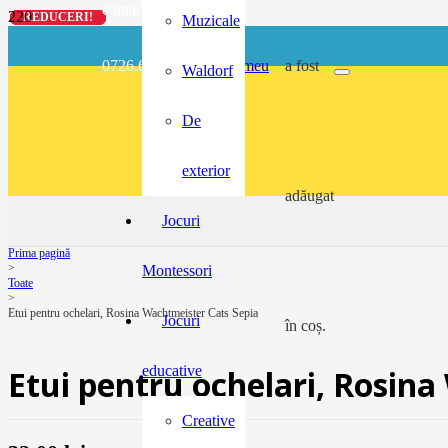
contact@buzunarel.ro
REDUCERI!
REDUCERI!
REDUCERI!
REDUCERI!
Muzicale
0726.697.486
meu
a fost
Waldorf
De
exterior
adăugat
Jocuri
Prima pagină
>
Montessori
Toate
>
Etui pentru ochelari, Rosina Wachtmeister Cats Sepia
Jocuri
în coș.
educative
Etui pentru ochelari, Rosin
Creative