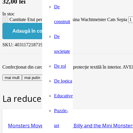
32,00
lei
De
în stoc
Cantitate Etui pentru ochelari, Rosina Wachtmeister Cats Sepia
construit
Adaugă în coș
De
SKU:
4031172187196
societate
De rol
Confecționat din carcasă metalică, cu protecție textilă în interior. A
mai mult
mai putin
De logica
La reducere:
Educative
Puzzle-
Monsters Move House, seria Billy and the Mini Monster
uri