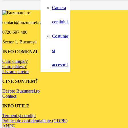
Camera
copilului
contact@buzunarel.ro
0726.697.486
Costume
Sector 1, București
si
INFO COMENZI
Cum cumpăr?
accesorii
Cum plătesc?
Livrare și retur
CINE SUNTEM?
Despre Buzunarel.ro
Contact
INFO UTILE
Termeni și condiții
Politica de confidențialitate (GDPR)
ANPC