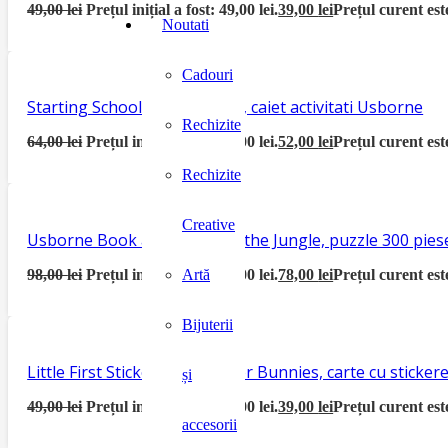
49,00
lei
Prețul inițial a fost: 49,00 lei.
39,00
lei
Prețul curent este
Noutati
Cadouri
Starting School Activity Book, caiet activitati Usborne
Rechizite
64,00
lei
Prețul inițial a fost: 64,00 lei.
52,00
lei
Prețul curent este
Rechizite
Creative
Usborne Book and Jigsaw In the Jungle, puzzle 300 piese
98,00
lei
Prețul inițial a fost: 98,00 lei.
78,00
lei
Prețul curent este
Artă
Bijuterii
Little First Sticker Book Easter Bunnies, carte cu sticke
și
49,00
lei
Prețul inițial a fost: 49,00 lei.
39,00
lei
Prețul curent este
accesorii