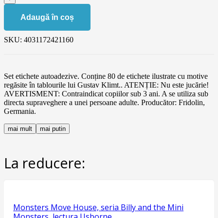
Adaugă în coș
SKU:
4031172421160
Set etichete autoadezive. Conține 80 de etichete ilustrate cu motive
regăsite în tablourile lui Gustav Klimt.. ATENȚIE: Nu este jucărie!
AVERTISMENT: Contraindicat copiilor sub 3 ani. A se utiliza sub
directa supraveghere a unei persoane adulte. Producător: Fridolin,
Germania.
mai mult
mai putin
La reducere:
Monsters Move House, seria Billy and the Mini
Monsters, lectura Usborne