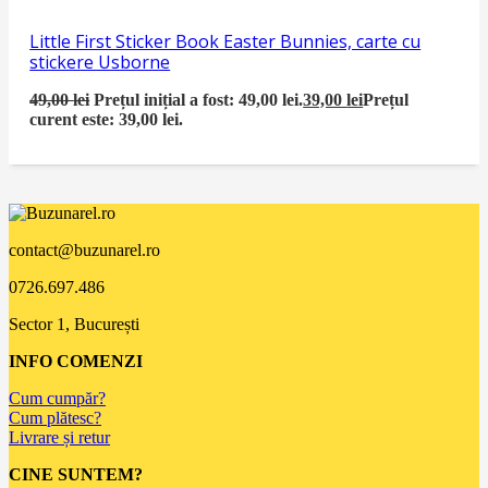
Little First Sticker Book Easter Bunnies, carte cu
stickere Usborne
49,00
lei
Prețul inițial a fost: 49,00 lei.
39,00
lei
Prețul
curent este: 39,00 lei.
contact@buzunarel.ro
0726.697.486
Sector 1, București
INFO COMENZI
Cum cumpăr?
Cum plătesc?
Livrare și retur
CINE SUNTEM?