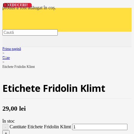
REDUCERI!
REDUCERI!
REDUCERI!
REDUCERI!
produs
a fost adăugat în coș.
Prima pagină
>
Toate
>
Etichete Fridolin Klimt
Etichete Fridolin Klimt
29,00
lei
în stoc
Cantitate Etichete Fridolin Klimt