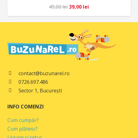
Prețul
Prețul
49,00
lei
39,00
lei
inițial
curent
a
este:
fost:
39,00 lei.
49,00 lei.
contact@buzunarel.ro
0726.697.486
Sector 1, București
INFO COMENZI
Cum cumpăr?
Cum plătesc?
Livrare și retur