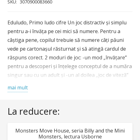
Primo
SKU:
3070900083660
ludo
cifre
Eduludo, Primo ludo cifre Un joc distractiv și simplu
Djeco
pentru a-i învăța pe cei mici să numere. Pentru a
câștiga pene, copilul trebuie să numere câți păuni
vede pe cartonașul răsturnat și să atingă cardul de
răspuns corect. 2 moduri de joc: -un mod „învățare”
pentru a descoperi și înțelege conceptul de a număra
singur sau cu un adult și -un al doilea „joc de viteză”
pentru 2 jucători. Potrivit pentru vârsta de 2 ani1/2 și
mai mult
peste. Un prim joc grozav pentru a familiarizarea cu
cifrele: învățați să le denumiți, să le găsiți și să le
La reducere:
numărați. Cărți de răspuns cu două fețe: o față cu
cifre, o față cu matrice. Carduri plastifiate pentru o
mai bună durabilitate. Cărți cu formă și desene
Monsters Move House, seria Billy and the Mini
REDUCERI!
adorabile pentru a-i atrage pe copii în joc. 2 moduri
Monsters, lectura Usborne