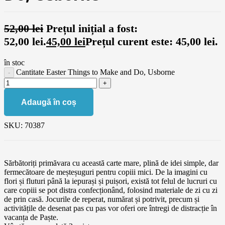
52,00
lei
Prețul inițial a fost:
52,00 lei.
45,00
lei
Prețul curent este: 45,00 lei.
în stoc
Cantitate Easter Things to Make and Do, Usborne
Adaugă în coș
SKU:
70387
Sărbătoriți primăvara cu această carte mare, plină de idei simple, dar
fermecătoare de meșteșuguri pentru copiii mici. De la imagini cu
flori și fluturi până la iepurași și puișori, există tot felul de lucruri cu
care copiii se pot distra confecționând, folosind materiale de zi cu zi
de prin casă. Jocurile de reperat, numărat și potrivit, precum și
activitățile de desenat pas cu pas vor oferi ore întregi de distracție în
vacanța de Paște.