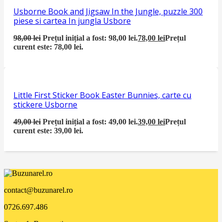
Usborne Book and Jigsaw In the Jungle, puzzle 300
piese si cartea In jungla Usbore
98,00
lei
Prețul inițial a fost: 98,00 lei.
78,00
lei
Prețul
curent este: 78,00 lei.
Little First Sticker Book Easter Bunnies, carte cu
stickere Usborne
49,00
lei
Prețul inițial a fost: 49,00 lei.
39,00
lei
Prețul
curent este: 39,00 lei.
contact@buzunarel.ro
0726.697.486