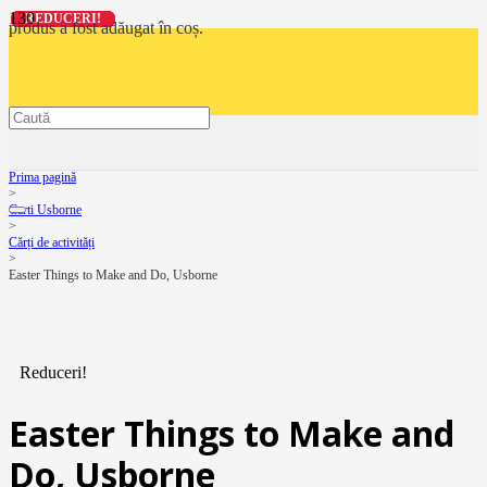
REDUCERI!
REDUCERI!
REDUCERI!
REDUCERI!
produs
a fost adăugat în coș.
Prima pagină
>
Carti Usborne
>
Cărți de activități
>
Easter Things to Make and Do, Usborne
Reduceri!
Easter Things to Make and
Do, Usborne