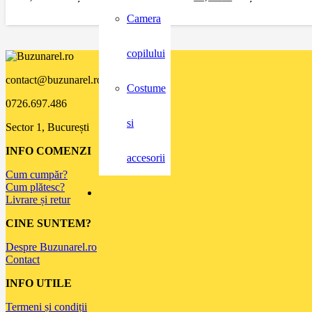
Camera
copilului
contact@buzunarel.ro
Costume
0726.697.486
si
Sector 1, București
INFO COMENZI
accesorii
Cum cumpăr?
Cum plătesc?
Livrare și retur
CINE SUNTEM?
Despre Buzunarel.ro
Contact
INFO UTILE
Termeni și condiții