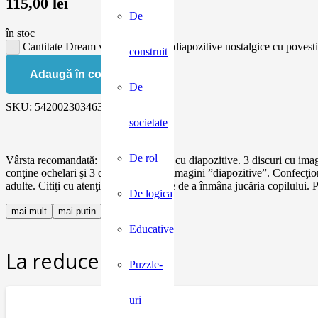
115,00
lei
De
în stoc
Cantitate Dream viewer Egmont, diapozitive nostalgice cu povest
construit
Adaugă în coș
De
SKU:
5420023034632a
societate
De rol
Vârsta recomandată: +3 ani. Ochelari cu diapozitive. 3 discuri cu imagin
conţine ochelari şi 3 discuri cu 24 de imagini ”diapozitive”. Conf
adulte. Citiţi cu atenţie eticheta înainte de a înmâna jucăria copilului
De logica
mai mult
mai putin
Educative
La reducere:
Puzzle-
uri