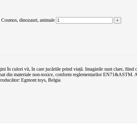
i Cosmos, dinozauri, animale
i în culori vii, în care jucăriile prind viață. Imaginile sunt clare, fiin
ecţionat din materiale non-toxice, conform reglementarilor EN71&ASTM
. Producător: Egmont toys, Belgia