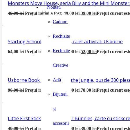
Monsters Move House, seria Billy and the Mini Monster
Noutati
49,00
lei
Prețul inițial a fost: 49,00 lei.
39,00
lei
Prețul curent este
Cadouri
Rechizite
Starting School Activity Book, caiet activitati Usborne
Rechizite
64,00
lei
Prețul inițial a fost: 64,00 lei.
52,00
lei
Prețul curent este
Creative
Usborne Book and Jigsaw In the Jungle, puzzle 300 piese
Artă
98,00
lei
Prețul inițial a fost: 98,00 lei.
78,00
lei
Prețul curent este
Bijuterii
și
Little First Sticker Book Easter Bunnies, carte cu sticke
accesorii
49,00
lei
Prețul inițial a fost: 49,00 lei.
39,00
lei
Prețul curent este