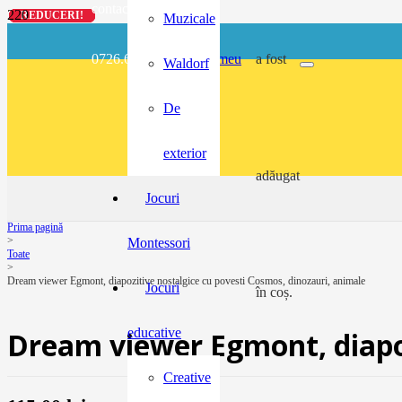
contact@buzunarel.ro
REDUCERI!
REDUCERI!
REDUCERI!
REDUCERI!
Muzicale
0726.697.486
meu
a fost
Waldorf
De
exterior
adăugat
Jocuri
Prima pagină
>
Montessori
Toate
>
Dream viewer Egmont, diapozitive nostalgice cu povesti Cosmos, dinozauri, animale
Jocuri
în coș.
educative
Dream viewer Egmont, diapoz
Creative