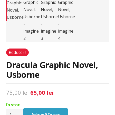
Reduceri!
Dracula Graphic Novel,
Usborne
Prețul
Prețul
75,00
lei
65,00
lei
inițial
curent
în stoc
a
este:
Cantitate
fost:
65,00 lei.
Adaugă în coș