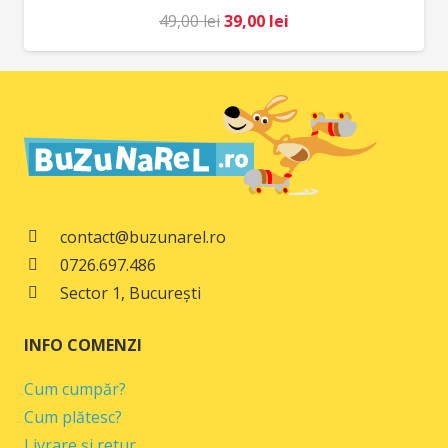
Prețul
Prețul
49,00
lei
39,00
lei
inițial
curent
a
este:
fost:
39,00 lei.
49,00 lei.
contact@buzunarel.ro
0726.697.486
Sector 1, București
INFO COMENZI
Cum cumpăr?
Cum plătesc?
Livrare și retur