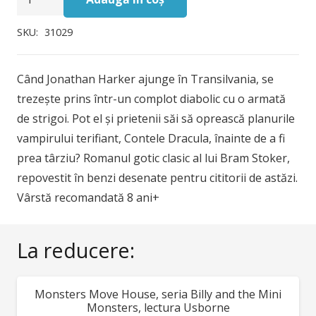
Dracula
75,00 lei.
Graphic
SKU:
31029
Novel,
Usborne
Când Jonathan Harker ajunge în Transilvania, se
trezește prins într-un complot diabolic cu o armată
de strigoi. Pot el și prietenii săi să oprească planurile
vampirului terifiant, Contele Dracula, înainte de a fi
prea târziu? Romanul gotic clasic al lui Bram Stoker,
repovestit în benzi desenate pentru cititorii de astăzi.
Vârstă recomandată 8 ani+
La reducere:
Monsters Move House, seria Billy and the Mini
REDUCERI!
Monsters, lectura Usborne