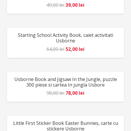
Prețul
Prețul
49,00
lei
39,00
lei
inițial
curent
a
este:
fost:
39,00 lei.
Starting School Activity Book, caiet activitati
REDUCERI!
49,00 lei.
Usborne
Prețul
Prețul
64,00
lei
52,00
lei
inițial
curent
a
este:
fost:
52,00 lei.
Usborne Book and Jigsaw In the Jungle, puzzle
REDUCERI!
64,00 lei.
300 piese si cartea In jungla Usbore
Prețul
Prețul
98,00
lei
78,00
lei
inițial
curent
a
este:
fost:
78,00 lei.
Little First Sticker Book Easter Bunnies, carte cu
REDUCERI!
98,00 lei.
stickere Usborne