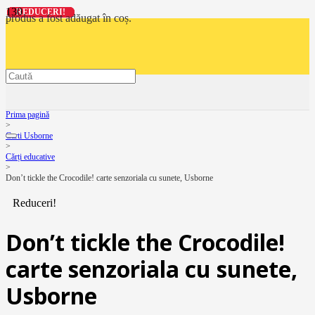
REDUCERI!
REDUCERI!
REDUCERI!
REDUCERI!
produs
a fost adăugat în coș.
Prima pagină
>
Carti Usborne
>
Cărți educative
>
Don’t tickle the Crocodile! carte senzoriala cu sunete, Usborne
Reduceri!
Don’t tickle the Crocodile!
carte senzoriala cu sunete,
Usborne