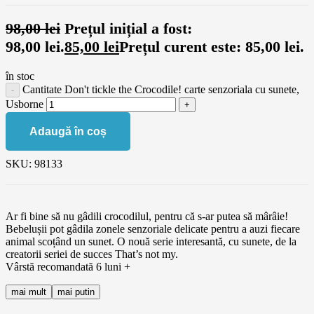
98,00
lei
Prețul inițial a fost:
98,00 lei.
85,00
lei
Prețul curent este: 85,00 lei.
în stoc
Cantitate Don't tickle the Crocodile! carte senzoriala cu sunete,
Usborne
Adaugă în coș
SKU:
98133
Ar fi bine să nu gâdili crocodilul, pentru că s-ar putea să mârâie!
Bebelușii pot gâdila zonele senzoriale delicate pentru a auzi fiecare
animal scoțând un sunet. O nouă serie interesantă, cu sunete, de la
creatorii seriei de succes That’s not my.
Vârstă recomandată 6 luni +
mai mult
mai putin