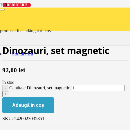
Prima pagină
REDUCERI!
REDUCERI!
REDUCERI!
REDUCERI!
>
Toate
>
Dinozauri, set magnetic
🔍
produs
a fost adăugat în coș.
Dinozauri, set magnetic
Contul meu
92,00
lei
în stoc
Cantitate Dinozauri, set magnetic
Adaugă în coș
SKU:
5420023035851