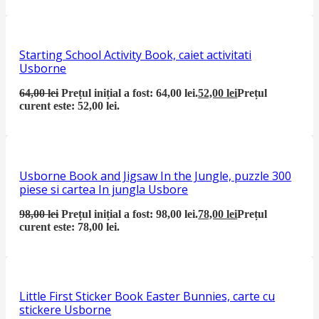
Starting School Activity Book, caiet activitati
Usborne
64,00
lei
Prețul inițial a fost: 64,00 lei.
52,00
lei
Prețul
curent este: 52,00 lei.
Usborne Book and Jigsaw In the Jungle, puzzle 300
piese si cartea In jungla Usbore
98,00
lei
Prețul inițial a fost: 98,00 lei.
78,00
lei
Prețul
curent este: 78,00 lei.
Little First Sticker Book Easter Bunnies, carte cu
stickere Usborne