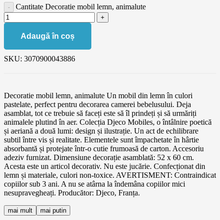
Cantitate Decoratie mobil lemn, animalute
Adaugă în coș
SKU:
3070900043886
Decoratie mobil lemn, animalute Un mobil din lemn în culori
pastelate, perfect pentru decorarea camerei bebelusului. Deja
asamblat, tot ce trebuie să faceți este să îl prindeți și să urmăriți
animalele plutind în aer. Colecția Djeco Mobiles, o întâlnire poetică
și aeriană a două lumi: design și ilustrație. Un act de echilibrare
subtil între vis și realitate. Elementele sunt împachetate în hârtie
absorbantă și protejate într-o cutie frumoasă de carton. Accesoriu
adeziv furnizat. Dimensiune decorație asamblată: 52 x 60 cm.
Acesta este un articol decorativ. Nu este jucărie. Confecționat din
lemn și materiale, culori non-toxice. AVERTISMENT: Contraindicat
copiilor sub 3 ani. A nu se atârna la îndemâna copiilor mici
nesupravegheați. Producător: Djeco, Franța.
mai mult
mai putin