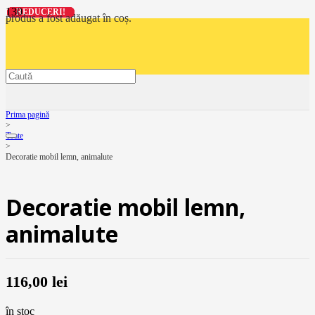
REDUCERI!
REDUCERI!
REDUCERI!
REDUCERI!
produs
a fost adăugat în coș.
Prima pagină
>
Toate
>
Decoratie mobil lemn, animalute
Decoratie mobil lemn,
animalute
116,00
lei
în stoc