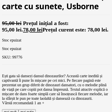
carte cu sunete, Usborne
95,00
lei
Prețul inițial a fost:
95,00 lei.
78,00
lei
Prețul curent este: 78,00 lei.
Stoc epuizat
Stoc epuizat
SKU:
99776
Ești gata să dansezi dansul dinozaurilor? Această carte inedită și
captivantă îi pune în mișcare pe cei mici. Pe fiecare pagină este
prezentat un grup diferit de dinozauri dansatori, cu o melodie plină
de viață pe care copiii pot dansa împreună. Textul atractiv explică o
mișcare de dans foarte simplă care să însoțească fiecare melodie, iar
la sfârșit le pun pe toate laolaltă și dansează cu dinozaurii.
Vârstă recomandată 1 an +
mai mult
mai putin