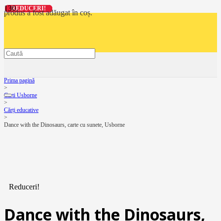
REDUCERI!
REDUCERI!
REDUCERI!
REDUCERI!
produs
a fost adăugat în coș.
Prima pagină
>
Carti Usborne
>
Cărți educative
>
Dance with the Dinosaurs, carte cu sunete, Usborne
Reduceri!
Dance with the Dinosaurs,