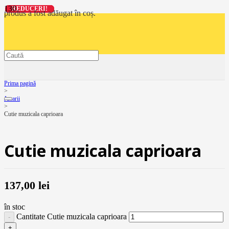
REDUCERI!
REDUCERI!
REDUCERI!
REDUCERI!
produs
a fost adăugat în coș.
Prima pagină
>
Jucarii
>
Cutie muzicala caprioara
Cutie muzicala caprioara
137,00
lei
în stoc
Cantitate Cutie muzicala caprioara