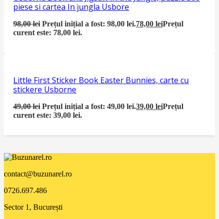
piese si cartea In jungla Usbore
98,00
lei
Prețul inițial a fost: 98,00 lei.
78,00
lei
Prețul
curent este: 78,00 lei.
Little First Sticker Book Easter Bunnies, carte cu
stickere Usborne
49,00
lei
Prețul inițial a fost: 49,00 lei.
39,00
lei
Prețul
curent este: 39,00 lei.
contact@buzunarel.ro
0726.697.486
Sector 1, București