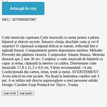
Adaugă în coș
SKU:
3070900065987
Cutie muzicala caprioara Cutie muzicală cu sertar pentru a păstra
bijuterii și obiecte secrete. Întoarce cheița, deschide cutia și vei fi
surprins! O căprioară sculptată delicat se rotește, reflectată într-o
oglindă frunză. Compartiment pentru depozitarea inelelor. Melodie:
Povestiri din pădurea vieneză. Compozitor: Johann Strauss. Melodia
durează apx 2 min 30 sec. Conținut: o cutie muzicală de bijuterii cu
capac și sertar, căptușită la interior cu catifea. Dimensiune cutie
muzicală: 17,8 x 11,3 x 9,9 cm. Vârsta recomandată: +4 ani.
Confecționată din carton, lemn, textil și metal. AVERTISMENT:
Acest articol nu este jucărie. Nu lăsați la îndemăna copiilor sub 3
ani. A se utiliza sub directa supraveghere a unei persoane adulte.
Design: Caroline Faup Producă tor: Djeco , Franța.
mai mult
mai putin