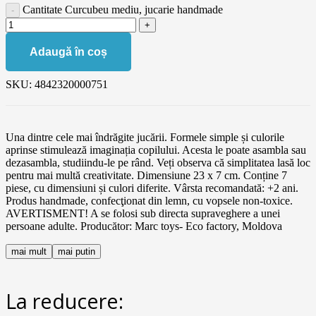
Cantitate Curcubeu mediu, jucarie handmade
Adaugă în coș
SKU:
4842320000751
Una dintre cele mai îndrăgite jucării. Formele simple și culorile
aprinse stimulează imaginația copilului. Acesta le poate asambla sau
dezasambla, studiindu-le pe rând. Veți observa că simplitatea lasă loc
pentru mai multă creativitate. Dimensiune 23 x 7 cm. Conține 7
piese, cu dimensiuni și culori diferite. Vârsta recomandată: +2 ani.
Produs handmade, confecţionat din lemn, cu vopsele non-toxice.
AVERTISMENT! A se folosi sub directa supraveghere a unei
persoane adulte. Producător: Marc toys- Eco factory, Moldova
mai mult
mai putin
La reducere: