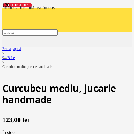
REDUCERI!
REDUCERI!
REDUCERI!
REDUCERI!
produs
a fost adăugat în coș.
Prima pagină
>
De Bebe
>
Curcubeu mediu, jucarie handmade
Curcubeu mediu, jucarie
handmade
123,00
lei
în stoc