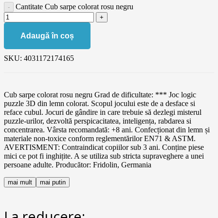
Cantitate Cub sarpe colorat rosu negru
Adaugă în coș
SKU:
4031172174165
Cub sarpe colorat rosu negru Grad de dificultate: *** Joc logic
puzzle 3D din lemn colorat. Scopul jocului este de a desface si
reface cubul. Jocuri de gândire in care trebuie să dezlegi misterul
puzzle-urilor, dezvoltă perspicacitatea, inteligența, rabdarea si
concentrarea. Vârsta recomandată: +8 ani. Confecționat din lemn și
materiale non-toxice conform reglementărilor EN71 & ASTM.
AVERTISMENT: Contraindicat copiilor sub 3 ani. Conține piese
mici ce pot fi inghițite. A se utiliza sub stricta supraveghere a unei
persoane adulte. Producător: Fridolin, Germania
mai mult
mai putin
La reducere: