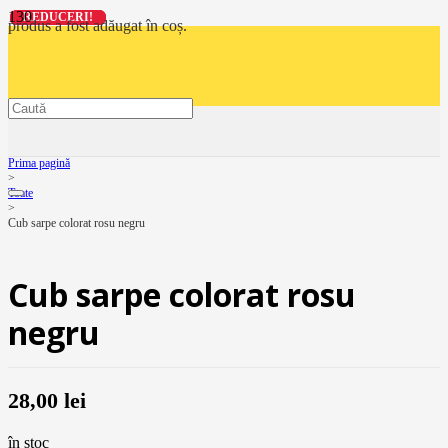
REDUCERI!
REDUCERI!
REDUCERI!
REDUCERI!
produs
a fost adăugat în coș.
Prima pagină
>
Toate
>
Cub sarpe colorat rosu negru
Cub sarpe colorat rosu
negru
28,00
lei
în stoc