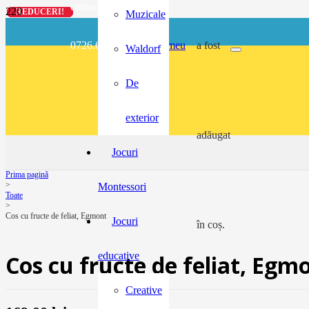
contact@buzunarel.ro
REDUCERI!
REDUCERI!
REDUCERI!
REDUCERI!
Muzicale
0726.697.486
meu
a fost
Waldorf
De
exterior
adăugat
Jocuri
Prima pagină
>
Montessori
Toate
>
Cos cu fructe de feliat, Egmont
Jocuri
în coș.
educative
Cos cu fructe de feliat, Egm
Creative