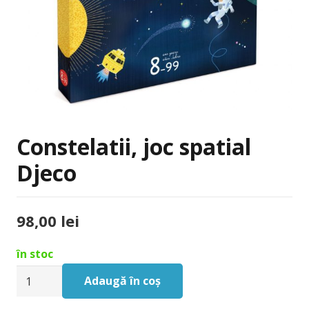
Constelatii, joc spatial
Djeco
98,00
lei
în stoc
Cantitate
Adaugă în coș
Constelatii,