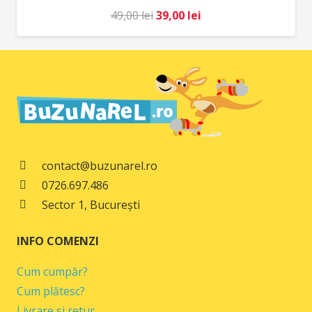
Prețul
Prețul
49,00
lei
39,00
lei
inițial
curent
a
este:
fost:
39,00 lei.
49,00 lei.
contact@buzunarel.ro
0726.697.486
Sector 1, București
INFO COMENZI
Cum cumpăr?
Cum plătesc?
Livrare și retur