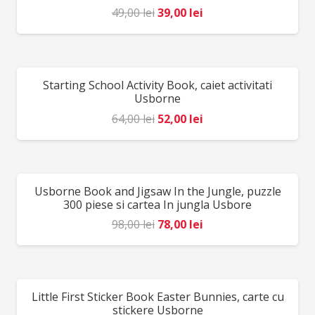
Prețul
Prețul
49,00
lei
39,00
lei
inițial
curent
a
este:
fost:
39,00 lei.
Starting School Activity Book, caiet activitati
REDUCERI!
49,00 lei.
Usborne
Prețul
Prețul
64,00
lei
52,00
lei
inițial
curent
a
este:
fost:
52,00 lei.
Usborne Book and Jigsaw In the Jungle, puzzle
REDUCERI!
64,00 lei.
300 piese si cartea In jungla Usbore
Prețul
Prețul
98,00
lei
78,00
lei
inițial
curent
a
este:
fost:
78,00 lei.
Little First Sticker Book Easter Bunnies, carte cu
REDUCERI!
98,00 lei.
stickere Usborne