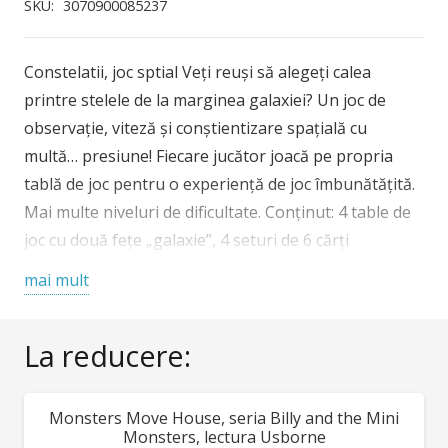
joc
SKU:
3070900085237
spatial
Djeco
Constelatii, joc sptial Veți reuși să alegeți calea
printre stelele de la marginea galaxiei? Un joc de
observație, viteză și conștientizare spațială cu
multă… presiune! Fiecare jucător joacă pe propria
tablă de joc pentru o experiență de joc îmbunătățită.
Mai multe niveluri de dificultate. Conținut: 4 table de
joc cu două fețe „galaxie”, 4 seturi de 6 cărți
„constelație”, 3 zaruri. Reguli de joc disponibile în 10
mai mult
limbi. Pentru 1 – 4 jucători. Vârsta recomandată: 8 –
99 ani. AVERTISMENT: Contraindicat copiilor sub 3
La reducere:
ani. Contine piese mici, pericol de înghițire. A se
utiliza sub directa supraveghere a unui adult.
Producător: Djeco, Franța Constelatii – descarca aici
Monsters Move House, seria Billy and the Mini
REDUCERI!
regulile jocului
Monsters, lectura Usborne