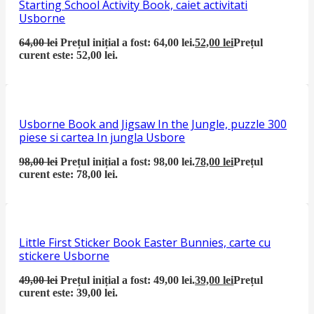
Starting School Activity Book, caiet activitati
Usborne
64,00
lei
Prețul inițial a fost: 64,00 lei.
52,00
lei
Prețul
curent este: 52,00 lei.
Usborne Book and Jigsaw In the Jungle, puzzle 300
piese si cartea In jungla Usbore
98,00
lei
Prețul inițial a fost: 98,00 lei.
78,00
lei
Prețul
curent este: 78,00 lei.
Little First Sticker Book Easter Bunnies, carte cu
stickere Usborne
49,00
lei
Prețul inițial a fost: 49,00 lei.
39,00
lei
Prețul
curent este: 39,00 lei.