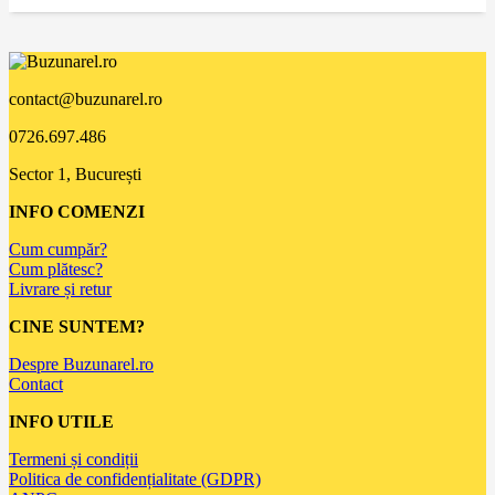
contact@buzunarel.ro
0726.697.486
Sector 1, București
INFO COMENZI
Cum cumpăr?
Cum plătesc?
Livrare și retur
CINE SUNTEM?
Despre Buzunarel.ro
Contact
INFO UTILE
Termeni și condiții
Politica de confidențialitate (GDPR)