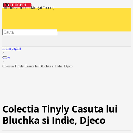
REDUCERI!
REDUCERI!
REDUCERI!
REDUCERI!
produs
a fost adăugat în coș.
Prima pagină
>
Toate
>
Colectia Tinyly Casuta lui Bluchka si Indie, Djeco
Colectia Tinyly Casuta lui
Bluchka si Indie, Djeco