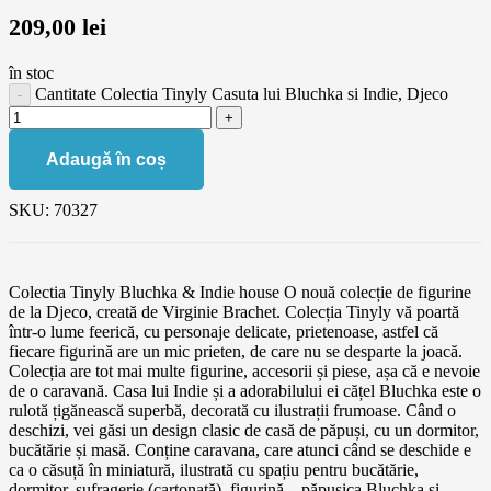
209,00
lei
în stoc
Cantitate Colectia Tinyly Casuta lui Bluchka si Indie, Djeco
Adaugă în coș
SKU:
70327
Colectia Tinyly Bluchka & Indie house O nouă colecție de figurine
de la Djeco, creată de Virginie Brachet. Colecția Tinyly vă poartă
într-o lume feerică, cu personaje delicate, prietenoase, astfel că
fiecare figurină are un mic prieten, de care nu se desparte la joacă.
Colecția are tot mai multe figurine, accesorii și piese, așa că e nevoie
de o caravană. Casa lui Indie și a adorabilului ei cățel Bluchka este o
rulotă țigănească superbă, decorată cu ilustrații frumoase. Când o
deschizi, vei găsi un design clasic de casă de păpuși, cu un dormitor,
bucătărie și masă. Conține caravana, care atunci când se deschide e
ca o căsuță în miniatură, ilustrată cu spațiu pentru bucătărie,
dormitor, sufragerie (cartonată), figurină – păpușica Bluchka și