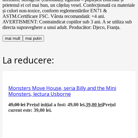
prietenul ei cel mai bun, un cățeluș vesel. Confecționată cu materiale
și culori non-toxice, conform reglementărilor EN71 &
ASTM.Certificare FSC. Vârsta recomandată: +4 ani.
AVERTISMENT: Contraindicat copiilor sub 3 ani. A se utiliza sub
directa supraveghere a unui adult. Producător: Djeco, Franța.
mai mult
mai putin
La reducere:
Monsters Move House, seria Billy and the Mini
Monsters, lectura Usborne
49,00
lei
Prețul inițial a fost: 49,00 lei.
39,00
lei
Prețul
curent este: 39,00 lei.