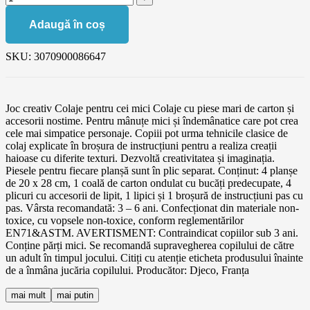
Adaugă în coș
SKU:
3070900086647
Joc creativ Colaje pentru cei mici Colaje cu piese mari de carton și
accesorii nostime. Pentru mânuțe mici și îndemânatice care pot crea
cele mai simpatice personaje. Copiii pot urma tehnicile clasice de
colaj explicate în broșura de instrucțiuni pentru a realiza creații
haioase cu diferite texturi. Dezvoltă creativitatea și imaginația.
Piesele pentru fiecare planșă sunt în plic separat. Conținut: 4 planșe
de 20 x 28 cm, 1 coală de carton ondulat cu bucăți predecupate, 4
plicuri cu accesorii de lipit, 1 lipici și 1 broșură de instrucțiuni pas cu
pas. Vârsta recomandată: 3 – 6 ani. Confecționat din materiale non-
toxice, cu vopsele non-toxice, conform reglementărilor
EN71&ASTM. AVERTISMENT: Contraindicat copiilor sub 3 ani.
Conține părți mici. Se recomandă supravegherea copilului de către
un adult în timpul jocului. Citiți cu atenție eticheta produsului înainte
de a înmâna jucăria copilului. Producător: Djeco, Franța
mai mult
mai putin