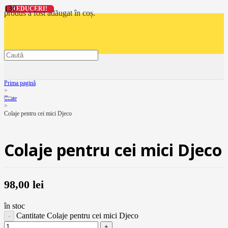
REDUCERI!
REDUCERI!
REDUCERI!
REDUCERI!
produs
a fost adăugat în coș.
Prima pagină
>
Toate
>
Colaje pentru cei mici Djeco
Colaje pentru cei mici Djeco
98,00
lei
în stoc
Cantitate Colaje pentru cei mici Djeco