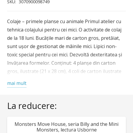
Djeco
SKU:
3070900098749
-
primele
Colaje – primele planse cu animale Primul atelier cu
planse
tehnica colajului pentru cei mici. O activitate de colaj
cu
de la 18 luni. Bucățile mari de carton gros, pretăiat,
animale
sunt ușor de gestionat de mâinile mici. Lipici non-
toxic special pentru cei mici. Dezvoltă dexteritatea și
învățarea formelor. Conținut: 4 planșe din carton
gros, ilustrate (21 x 28 cm), 4 coli de carton ilustrate
și predecupate, 1 tub de lipici și 1 broșură explicativă
mai mult
cu imagini pas cu pas. Vârsta recomandată: + 18 luni.
Confecționat din materiale non-toxice, conform
La reducere:
reglementărilor EN71&ASTM. AVERTISMENT:
Conține părți mici. Se recomandă supravegherea
copilului de către un adult în timpul jocului. Citiți cu
Monsters Move House, seria Billy and the Mini
REDUCERI!
atenție eticheta produsului înainte de a înmâna
Monsters, lectura Usborne