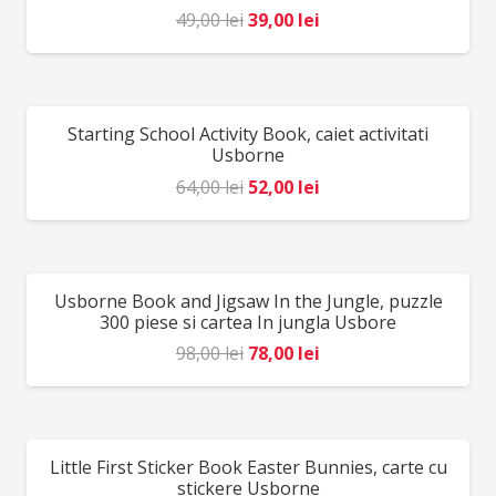
jucăria copilului. Producător: Djeco, Franța
Prețul
Prețul
49,00
lei
39,00
lei
inițial
curent
a
este:
fost:
39,00 lei.
Starting School Activity Book, caiet activitati
REDUCERI!
49,00 lei.
Usborne
Prețul
Prețul
64,00
lei
52,00
lei
inițial
curent
a
este:
fost:
52,00 lei.
Usborne Book and Jigsaw In the Jungle, puzzle
REDUCERI!
64,00 lei.
300 piese si cartea In jungla Usbore
Prețul
Prețul
98,00
lei
78,00
lei
inițial
curent
a
este:
fost:
78,00 lei.
Little First Sticker Book Easter Bunnies, carte cu
REDUCERI!
98,00 lei.
stickere Usborne