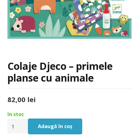
Colaje Djeco – primele
planse cu animale
82,00
lei
în stoc
Cantitate
Adaugă în coș
Colaje