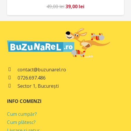
Prețul
Prețul
49,00
lei
39,00
lei
inițial
curent
a
este:
fost:
39,00 lei.
49,00 lei.
contact@buzunarel.ro
0726.697.486
Sector 1, București
INFO COMENZI
Cum cumpăr?
Cum plătesc?
Livrare și retur