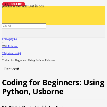
REDUCERI!
REDUCERI!
REDUCERI!
REDUCERI!
produs
a fost adăugat în coș.
Prima pagină
>
Carti Usborne
>
Cărți de activități
>
Coding for Beginners: Using Python, Usborne
Reduceri!
Coding for Beginners: Using
Python, Usborne