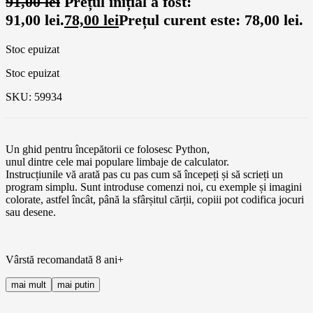
91,00
lei
Prețul inițial a fost:
91,00 lei.
78,00
lei
Prețul curent este: 78,00 lei.
Stoc epuizat
Stoc epuizat
SKU:
59934
Un ghid pentru începătorii ce folosesc Python,
unul
dintre
cele
mai
populare limbaje de calculator.
Instrucțiunile
vă
arată
pas
cu pas cum să începeți și să scrieți un
program simplu.
Sunt
introduse comenzi noi, cu exemple și imagini
colorate, astfel încât, până
la
sfârșitul cărții, copiii pot codifica jocuri
sau
desene.
Vârstă recomandată 8 ani+
mai mult
mai putin