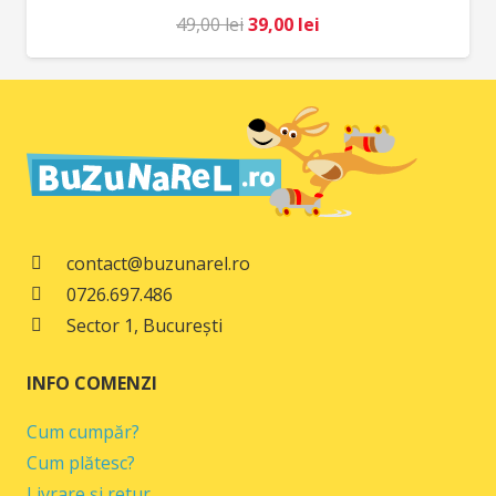
Prețul
Prețul
49,00
lei
39,00
lei
inițial
curent
a
este:
fost:
39,00 lei.
49,00 lei.
contact@buzunarel.ro
0726.697.486
Sector 1, București
INFO COMENZI
Cum cumpăr?
Cum plătesc?
Livrare și retur