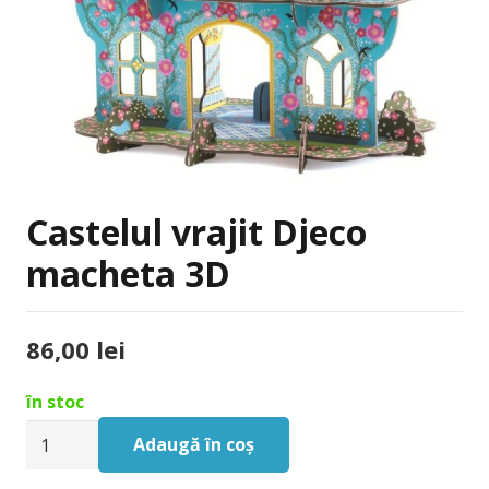
Castelul vrajit Djeco
macheta 3D
86,00
lei
în stoc
Cantitate
Adaugă în coș
Castelul