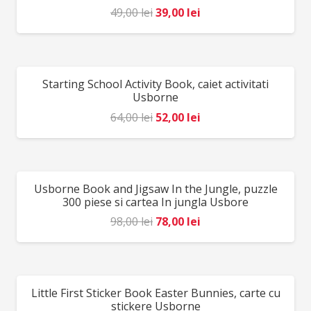
Djeco, Franța.
Prețul
Prețul
49,00
lei
39,00
lei
inițial
curent
a
este:
fost:
39,00 lei.
Starting School Activity Book, caiet activitati
REDUCERI!
49,00 lei.
Usborne
Prețul
Prețul
64,00
lei
52,00
lei
inițial
curent
a
este:
fost:
52,00 lei.
Usborne Book and Jigsaw In the Jungle, puzzle
REDUCERI!
64,00 lei.
300 piese si cartea In jungla Usbore
Prețul
Prețul
98,00
lei
78,00
lei
inițial
curent
a
este:
fost:
78,00 lei.
Little First Sticker Book Easter Bunnies, carte cu
REDUCERI!
98,00 lei.
stickere Usborne