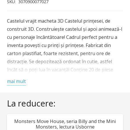
vrajit
SKU:
3070900077027
Djeco
macheta
Castelul vrajit macheta 3D Castelul prințesei, de
3D
construit 3D. Construiește castelul și apoi animează-l
cu personaje încântătoare! Cadrul perfect pentru a
inventa povești cu prinți și prințese. Fabricat din
carton plastifiat, foarte rezistent, pentru ore de
distracție. Se depozitează ordonat în cutie, astfel
încât să o poți lua în vacanță! Conține 20 de piese
cartonate, fiecare cu câte 2 fețe. Dimensiune castel
mai mult
asamblat: 34 x 25 x 35 cm. Vârsta recomandată: +4
ani. Confecționat din materiale non-toxice, cu vopsele
La reducere:
non-toxice, conform reglementărilor EN71&ASTM.
AVERTISMENT: Contraindicat copiilor sub 3 ani,
conține piese mici, pericol de sufocare. A se utiliza
Monsters Move House, seria Billy and the Mini
REDUCERI!
sub directa supraveghere a unui adult. Producător:
Monsters, lectura Usborne