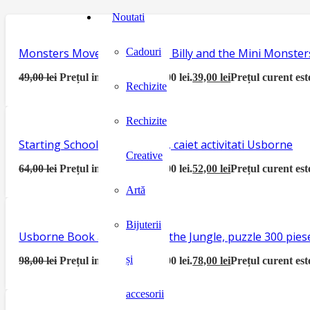
Noutati
Monsters Move House, seria Billy and the Mini Monster
Cadouri
49,00
lei
Prețul inițial a fost: 49,00 lei.
39,00
lei
Prețul curent este
Rechizite
Rechizite
Starting School Activity Book, caiet activitati Usborne
Creative
64,00
lei
Prețul inițial a fost: 64,00 lei.
52,00
lei
Prețul curent este
Artă
Bijuterii
Usborne Book and Jigsaw In the Jungle, puzzle 300 piese
și
98,00
lei
Prețul inițial a fost: 98,00 lei.
78,00
lei
Prețul curent este
accesorii