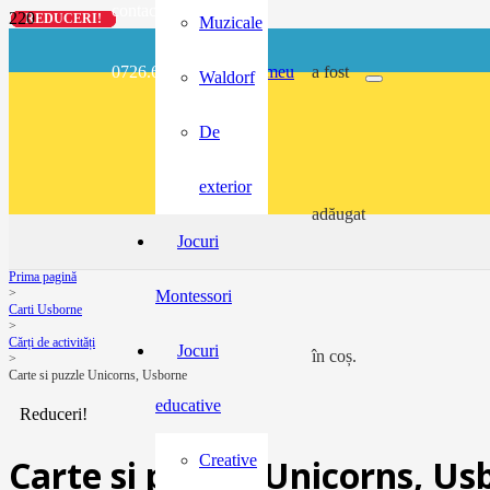
contact@buzunarel.ro
REDUCERI!
REDUCERI!
REDUCERI!
REDUCERI!
Muzicale
0726.697.486
meu
a fost
Waldorf
De
exterior
adăugat
Jocuri
Prima pagină
>
Montessori
Carti Usborne
>
Cărți de activități
Jocuri
în coș.
>
Carte si puzzle Unicorns, Usborne
educative
Reduceri!
Creative
Carte si puzzle Unicorns, Us