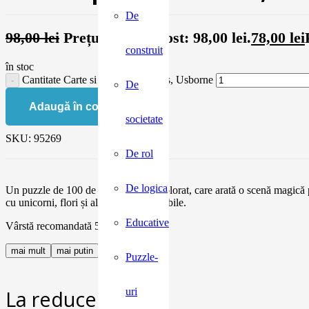
De
98,00
lei
Prețul inițial a fost: 98,00 lei.
78,00
lei
construit
în stoc
Cantitate Carte si puzzle Unicorns, Usborne
De
Adaugă în coș
societate
SKU:
95269
De rol
De logica
Un puzzle de 100 de piese, frumos colorat, care arată o scenă magică 
cu unicorni, flori și alte creaturi adorabile.
Educative
Vârstă recomandată 5 ani +
mai mult
mai putin
Puzzle-
uri
La reducere: