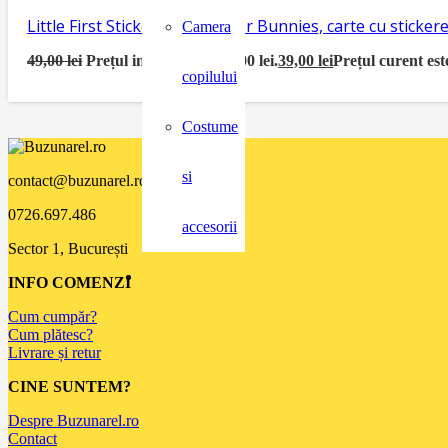
Little First Sticker Book Easter Bunnies, carte cu sticke
Camera
49,00
lei
Prețul inițial a fost: 49,00 lei.
39,00
lei
Prețul curent este
copilului
Costume
si
contact@buzunarel.ro
0726.697.486
accesorii
Sector 1, București
INFO COMENZI
Cum cumpăr?
Cum plătesc?
Livrare și retur
CINE SUNTEM?
Despre Buzunarel.ro
Contact