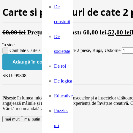
De
Carte si puzzle-uri de cate 2
construit
60,00
lei
Prețul inițial a fost: 60,00 lei.
52,00
lei
De
în stoc
Cantitate Carte si puzzle-uri de cate 2 piese, Bugs, Usborne
societate
Adaugă în coș
De rol
SKU:
99808
De logica
Educative
Pășește în lumea mică și fascinantă a insectelor și a insectelor târâtoar
angajează mâinile și mintea pentru o experiență de învățare creativă. Cu
Vârstă recomandată 2 ani +
Puzzle-
mai mult
mai putin
uri