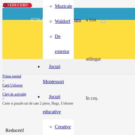
contact@buzunarel.ro
REDUCERI!
REDUCERI!
REDUCERI!
REDUCERI!
Muzicale
0726.697.486
meu
a fost
Waldorf
De
exterior
adăugat
Jocuri
Prima pagină
>
Montessori
Carti Usborne
>
Cărți de activități
Jocuri
în coș.
>
Carte si puzzle-uri de cate 2 piese, Bugs, Usborne
educative
Creative
Reduceri!