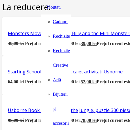
La reducere:
Noutati
Cadouri
Monsters Move House, seria Billy and the Mini Monster
Rechizite
49,00
lei
Prețul inițial a fost: 49,00 lei.
39,00
lei
Prețul curent este
Rechizite
Creative
Starting School Activity Book, caiet activitati Usborne
Artă
64,00
lei
Prețul inițial a fost: 64,00 lei.
52,00
lei
Prețul curent este
Bijuterii
și
Usborne Book and Jigsaw In the Jungle, puzzle 300 piese
98,00
lei
Prețul inițial a fost: 98,00 lei.
78,00
lei
Prețul curent este
accesorii