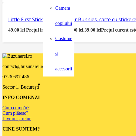
Camera
Little First Sticker Book Easter Bunnies, carte cu sticke
copilului
49,00
lei
Prețul inițial a fost: 49,00 lei.
39,00
lei
Prețul curent este
Costume
si
contact@buzunarel.ro
accesorii
0726.697.486
Sector 1, București
INFO COMENZI
Cum cumpăr?
Cum plătesc?
Livrare și retur
CINE SUNTEM?