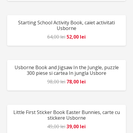
inițial
curent
a
este:
fost:
39,00 lei.
Starting School Activity Book, caiet activitati
REDUCERI!
49,00 lei.
Usborne
Prețul
Prețul
64,00
lei
52,00
lei
inițial
curent
a
este:
fost:
52,00 lei.
Usborne Book and Jigsaw In the Jungle, puzzle
REDUCERI!
64,00 lei.
300 piese si cartea In jungla Usbore
Prețul
Prețul
98,00
lei
78,00
lei
inițial
curent
a
este:
fost:
78,00 lei.
Little First Sticker Book Easter Bunnies, carte cu
REDUCERI!
98,00 lei.
stickere Usborne
Prețul
Prețul
49,00
lei
39,00
lei