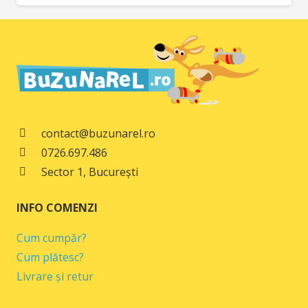
inițial
curent
a
este:
fost:
39,00 lei.
49,00 lei.
contact@buzunarel.ro
0726.697.486
Sector 1, București
INFO COMENZI
Cum cumpăr?
Cum plătesc?
Livrare și retur