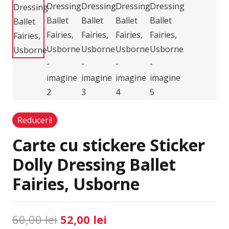
Reduceri!
Carte cu stickere Sticker
Dolly Dressing Ballet
Fairies, Usborne
Prețul
Prețul
60,00
lei
52,00
lei