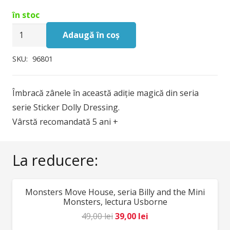
inițial
curent
în stoc
a
este:
Cantitate
fost:
52,00 lei.
Adaugă în coș
Carte
60,00 lei.
cu
SKU:
96801
stickere
Sticker
Îmbracă zânele în această adiție magică din seria
Dolly
serie Sticker Dolly Dressing.
Dressing
Vârstă recomandată 5 ani +
Ballet
Fairies,
La reducere:
Usborne
Monsters Move House, seria Billy and the Mini
REDUCERI!
Monsters, lectura Usborne
Prețul
Prețul
49,00
lei
39,00
lei