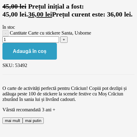
45,00
lei
Prețul inițial a fost:
45,00 lei.
36,00
lei
Prețul curent este: 36,00 lei.
în stoc
Cantitate Carte cu stickere Santa, Usborne
Adaugă în coș
SKU:
53492
O carte de activități perfectă pentru Crăciun! Copiii pot dezlipi și
adăuga peste 100 de stickere la scenele festive cu Moș Crăciun
zburând în sania lui și livrând cadouri.
Vârstă recomandată 3 ani +
mai mult
mai putin