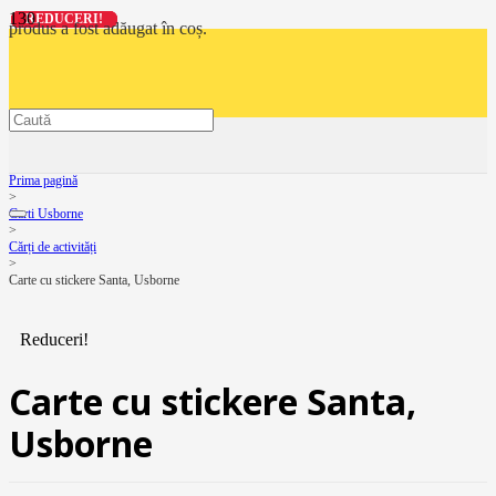
REDUCERI!
REDUCERI!
REDUCERI!
REDUCERI!
produs
a fost adăugat în coș.
Prima pagină
>
Carti Usborne
>
Cărți de activități
>
Carte cu stickere Santa, Usborne
Reduceri!
Carte cu stickere Santa,
Usborne