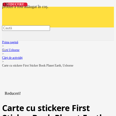
REDUCERI!
REDUCERI!
REDUCERI!
REDUCERI!
produs
a fost adăugat în coș.
Prima pagină
>
Carti Usborne
>
Cărți de activități
>
Carte cu stickere First Sticker Book Planet Earth, Usborne
Reduceri!
Carte cu stickere First