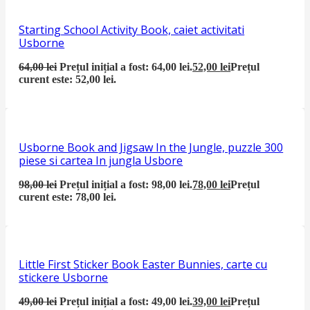
Starting School Activity Book, caiet activitati
Usborne
64,00
lei
Prețul inițial a fost: 64,00 lei.
52,00
lei
Prețul
curent este: 52,00 lei.
Usborne Book and Jigsaw In the Jungle, puzzle 300
piese si cartea In jungla Usbore
98,00
lei
Prețul inițial a fost: 98,00 lei.
78,00
lei
Prețul
curent este: 78,00 lei.
Little First Sticker Book Easter Bunnies, carte cu
stickere Usborne
49,00
lei
Prețul inițial a fost: 49,00 lei.
39,00
lei
Prețul