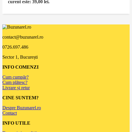
curent este: 39,00 lei.
contact@buzunarel.ro
0726.697.486
Sector 1, București
INFO COMENZI
Cum cumpăr?
Cum plătesc?
Livrare și retur
CINE SUNTEM?
Despre Buzunarel.ro
Contact
INFO UTILE