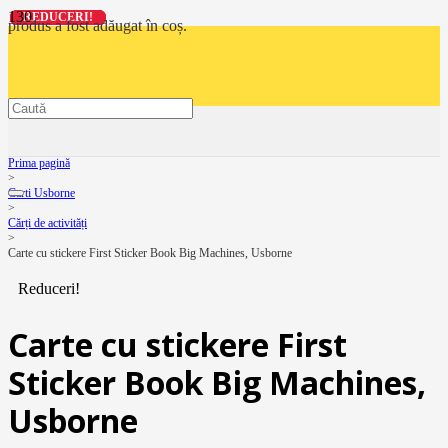
REDUCERI!
REDUCERI!
REDUCERI!
REDUCERI!
produs
a fost adăugat în coș.
Prima pagină
>
Carti Usborne
>
Cărți de activități
>
Carte cu stickere First Sticker Book Big Machines, Usborne
Reduceri!
Carte cu stickere First
Sticker Book Big Machines,
Usborne