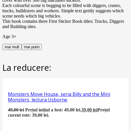
cover with over 300 big machines stickers.
Each colourful scene is begging to be filled with diggers, cranes,
trucks, bulldozers and workers. Simple text gently suggests which
scene needs which big vehicles.
This book contains three First Sticker Book titles: Trucks, Diggers
and Building sites.
Age 3+
mai mult
mai putin
La reducere:
Monsters Move House, seria Billy and the Mini
Monsters, lectura Usborne
49,00
lei
Prețul inițial a fost: 49,00 lei.
39,00
lei
Prețul
curent este: 39,00 lei.