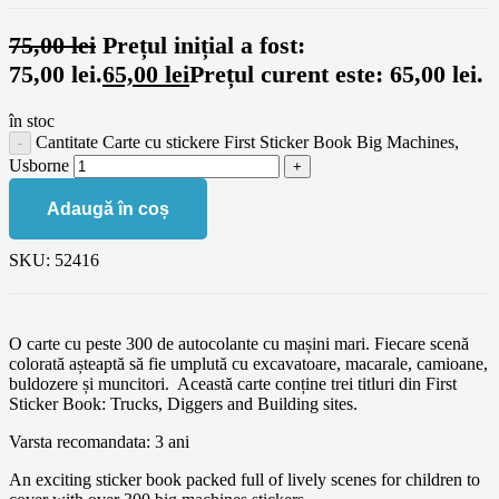
75,00
lei
Prețul inițial a fost:
75,00 lei.
65,00
lei
Prețul curent este: 65,00 lei.
în stoc
Cantitate Carte cu stickere First Sticker Book Big Machines,
Usborne
Adaugă în coș
SKU:
52416
O carte cu peste 300 de autocolante cu mașini mari. Fiecare scenă
colorată așteaptă să fie umplută cu excavatoare, macarale, camioane,
buldozere și muncitori. Această carte conține trei titluri din First
Sticker Book: Trucks, Diggers and Building sites.
Varsta recomandata: 3 ani
An exciting sticker book packed full of lively scenes for children to