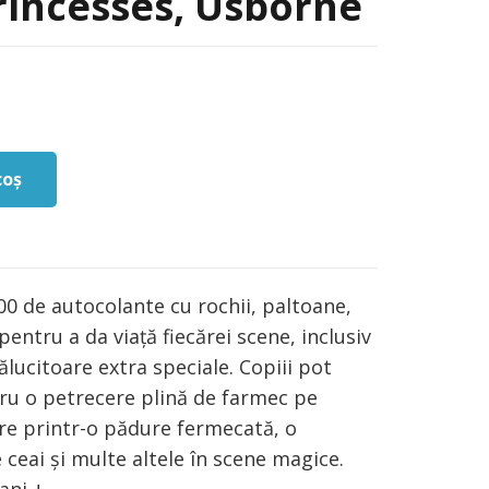
rincesses, Usborne
rețul
urent
ste:
2,00 lei.
coș
00 de autocolante cu rochii, paltoane,
 pentru a da viață fiecărei scene, inclusiv
lucitoare extra speciale. Copiii pot
ru o petrecere plină de farmec pe
re printr-o pădure fermecată, o
ceai și multe altele în scene magice.