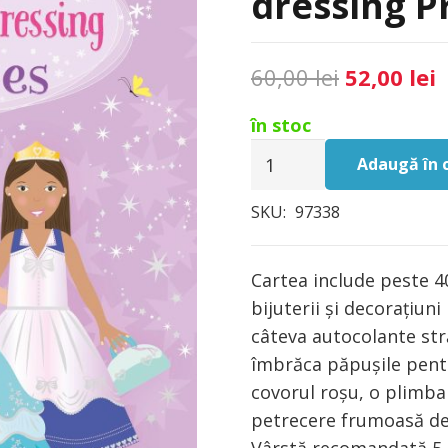
dressing P
Prețul
P
60,00
lei
52,00
lei
inițial
c
în stoc
a
e
Cantitate
fost:
5
Adaugă în 
Carte
60,00 lei.
cu
SKU:
97338
stickere
dolly
Cartea include peste 4
dressing
bijuterii și decorațiuni
Princesses,
câteva autocolante stră
Usborne
îmbrăca păpușile pent
covorul roșu, o plimba
petrecere frumoasă de 