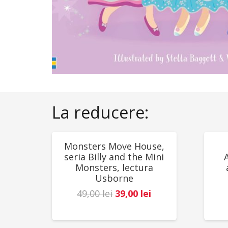
La reducere:
REDUCERI!
RED
Monsters Move House,
seria Billy and the Mini
Monsters, lectura
Usborne
Prețul
Prețul
49,00
lei
39,00
lei
inițial
curent
a
este: