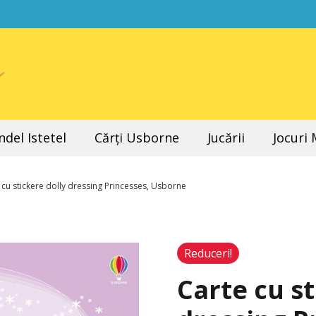
del Istetel
Cărți Usborne
Jucării
Jocuri
 cu stickere dolly dressing Princesses, Usborne
Reduceri!
Carte cu st