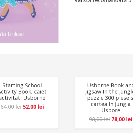
Vârstă recomandată 5 
UCERI!
REDUCERI!
Starting School
Usborne Book an
Activity Book, caiet
Jigsaw In the Jungl
activitati Usborne
puzzle 300 piese s
cartea In jungla
Prețul
Prețul
64,00
lei
52,00
lei
Usbore
inițial
curent
Prețul
98,00
lei
78,00
lei
a
este:
inițial
fost:
52,00 lei.