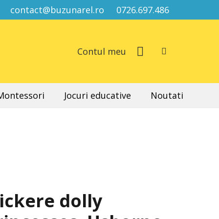
contact@buzunarel.ro
0726.697.486
Contul meu
 Montessori
Jocuri educative
Noutati
ickere dolly