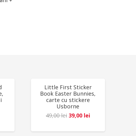
ani +
REDUCERI!
d
Little First Sticker
e,
Book Easter Bunnies,
i
carte cu stickere
Usborne
Prețul
Prețul
49,00
lei
39,00
lei
Prețul
inițial
curent
curent
a
este: