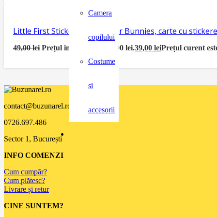
Camera
Little First Sticker Book Easter Bunnies, carte cu sticke
copilului
49,00
lei
Prețul inițial a fost: 49,00 lei.
39,00
lei
Prețul curent este
Costume
si
contact@buzunarel.ro
accesorii
0726.697.486
Sector 1, București
INFO COMENZI
Cum cumpăr?
Cum plătesc?
Livrare și retur
CINE SUNTEM?