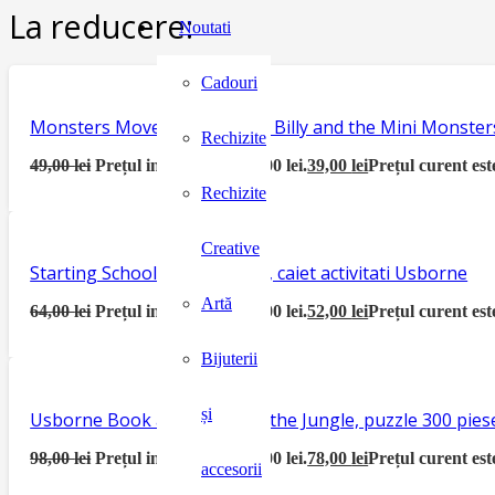
La reducere:
Noutati
Cadouri
Monsters Move House, seria Billy and the Mini Monster
Rechizite
49,00
lei
Prețul inițial a fost: 49,00 lei.
39,00
lei
Prețul curent este
Rechizite
Creative
Starting School Activity Book, caiet activitati Usborne
Artă
64,00
lei
Prețul inițial a fost: 64,00 lei.
52,00
lei
Prețul curent este
Bijuterii
și
Usborne Book and Jigsaw In the Jungle, puzzle 300 piese
98,00
lei
Prețul inițial a fost: 98,00 lei.
78,00
lei
Prețul curent este
accesorii