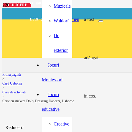
contact@buzunarel.ro
REDUCERI!
REDUCERI!
REDUCERI!
REDUCERI!
Muzicale
0726.697.486
meu
a fost
Waldorf
De
exterior
adăugat
Jocuri
Prima pagină
>
Montessori
Carti Usborne
>
Cărți de activități
Jocuri
în coș.
>
Carte cu stickere Dolly Dressing Dancers, Usborne
educative
Creative
Reduceri!