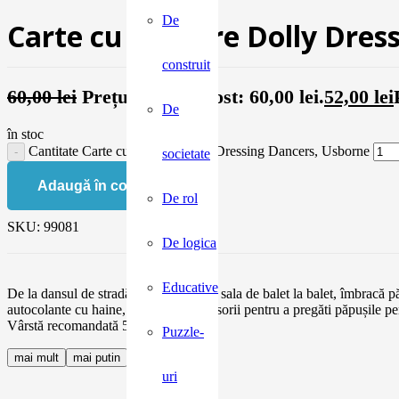
De
Carte cu stickere Dolly Dre
construit
60,00
lei
Prețul inițial a fost: 60,00 lei.
52,00
lei
De
în stoc
Cantitate Carte cu stickere Dolly Dressing Dancers, Usborne
societate
Adaugă în coș
De rol
SKU:
99081
De logica
Educative
De la dansul de stradă la samba, de la sala de balet la balet, îmbracă pă
autocolante cu haine, costume și accesorii pentru a pregăti păpușile pen
Vârstă recomandată 5 ani +
Puzzle-
mai mult
mai putin
uri