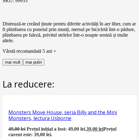
SKU:
99953
Distrează-te creând ținute pentru diferite activități în aer liber, cum ar
fi plimbarea cu poneiul prin munți, mersul pe bicicletă într-o pădure,
plimbarea pe faleză, privitul stelelor într-o noapte senină și multe
altele.
Vârstă recomandată 5 ani +
mai mult
mai putin
La reducere:
Monsters Move House, seria Billy and the Mini
Monsters, lectura Usborne
49,00
lei
Prețul inițial a fost: 49,00 lei.
39,00
lei
Prețul
curent este: 39,00 lei.