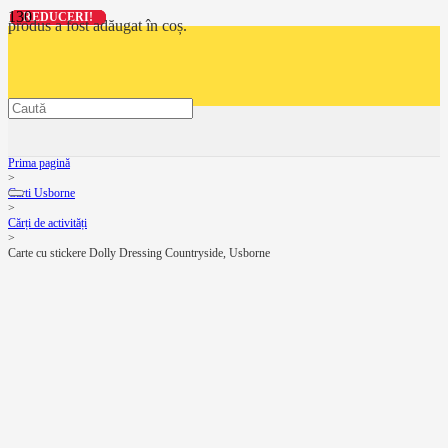
REDUCERI!
REDUCERI!
REDUCERI!
REDUCERI!
produs
a fost adăugat în coș.
Prima pagină
>
Carti Usborne
>
Cărți de activități
>
Carte cu stickere Dolly Dressing Countryside, Usborne