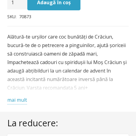
fost:
52,00 lei.
Adaugă în coș
Carte
60,00 lei.
cu
SKU:
70873
stickere
Christmas
Alătură-te urșilor care coc bunătăți de Crăciun,
Sticker
bucură-te de o petrecere a pinguinilor, ajută șoriceii
Book,
să construiască oameni de zăpadă mari,
Usborne
împachetează cadouri cu spiridușii lui Moș Crăciun și
adaugă abțibilduri la un calendar de advent în
această incitantă numărătoare inversă până la
Crăciun. Varsta recomandata 5 ani+
mai mult
Join busy bears baking Christmas treats, enjoy a
penguin party, help little mice build big snowmen,
make and wrap presents with Santa’s elves and add
La reducere:
stickers to an advent calendar in the exciting
countdown to Christmas. Age 5 +