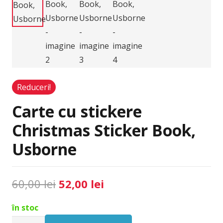
Reduceri!
Carte cu stickere
Christmas Sticker Book,
Usborne
Prețul
Prețul
60,00
lei
52,00
lei
inițial
curent
în stoc
a
este:
Cantitate