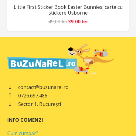
fost:
78,00 lei.
Little First Sticker Book Easter Bunnies, carte cu
REDUCERI!
98,00 lei.
stickere Usborne
Prețul
Prețul
49,00
lei
39,00
lei
inițial
curent
a
este:
fost:
39,00 lei.
49,00 lei.
contact@buzunarel.ro
0726.697.486
Sector 1, București
INFO COMENZI
Cum cumpăr?