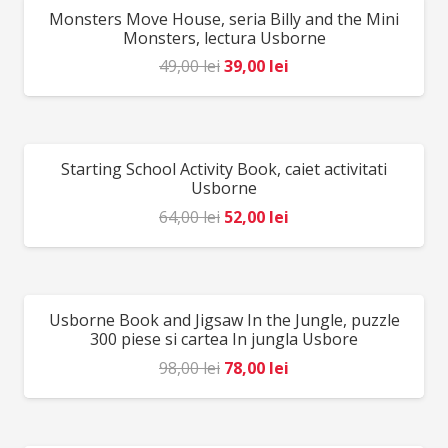
Monsters Move House, seria Billy and the Mini
REDUCERI!
Monsters, lectura Usborne
Prețul
Prețul
49,00
lei
39,00
lei
inițial
curent
a
este:
fost:
39,00 lei.
Starting School Activity Book, caiet activitati
REDUCERI!
49,00 lei.
Usborne
Prețul
Prețul
64,00
lei
52,00
lei
inițial
curent
a
este:
fost:
52,00 lei.
Usborne Book and Jigsaw In the Jungle, puzzle
REDUCERI!
64,00 lei.
300 piese si cartea In jungla Usbore
Prețul
Prețul
98,00
lei
78,00
lei
inițial
curent
a
este: