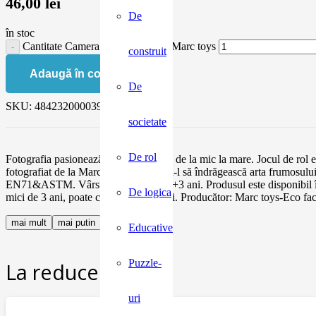
46,00
lei
De
în stoc
Cantitate Camera foto handmade Marc toys
construit
Adaugă în coș
De
SKU:
4842320000393
societate
De rol
Fotografia pasionează pe toată lumea, de la mic la mare. Jocul de rol e
fotografiat de la Marc Toys. Provoacă-l să îndrăgească arta frumosului
EN71&ASTM. Vârsta recomandată: +3 ani. Produsul este disponibil în
De logica
mici de 3 ani, poate conține piese mici. Producător: Marc toys-Eco f
mai mult
mai putin
Educative
Puzzle-
La reducere:
uri