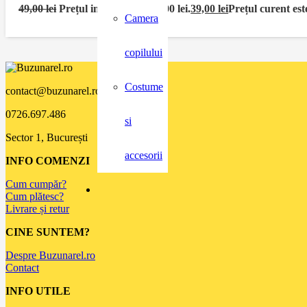
49,00
lei
Prețul inițial a fost: 49,00 lei.
39,00
lei
Prețul curent este
Camera
copilului
Costume
contact@buzunarel.ro
0726.697.486
si
Sector 1, București
accesorii
INFO COMENZI
Cum cumpăr?
Cum plătesc?
Livrare și retur
CINE SUNTEM?
Despre Buzunarel.ro
Contact
INFO UTILE