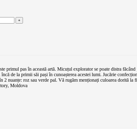
ste primul pas în această artă. Micuțul explorator se poate distra făcând
 încă de la primii săi pași în cunoașterea acestei lumi. Jucărie confec
 2 nuanțe: roz sau verde pal. Vă rugăm menționați culoarea dorită la
actory, Moldova