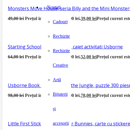
Noutati
Monsters Move House, seria Billy and the Mini Monster
49,00
lei
Prețul inițial a fost: 49,00 lei.
39,00
lei
Prețul curent este
Cadouri
Rechizite
Starting School Activity Book, caiet activitati Usborne
Rechizite
64,00
lei
Prețul inițial a fost: 64,00 lei.
52,00
lei
Prețul curent este
Creative
Artă
Usborne Book and Jigsaw In the Jungle, puzzle 300 piese
Bijuterii
98,00
lei
Prețul inițial a fost: 98,00 lei.
78,00
lei
Prețul curent este
și
Little First Sticker Book Easter Bunnies, carte cu sticke
accesorii