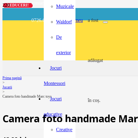
contact@buzunarel.ro
REDUCERI!
REDUCERI!
REDUCERI!
REDUCERI!
Muzicale
0726.697.486
meu
a fost
Waldorf
De
exterior
adăugat
Jocuri
Prima pagină
>
Montessori
Jucarii
>
Camera foto handmade Marc toys
Jocuri
în coș.
educative
Camera foto handmade Mar
Creative