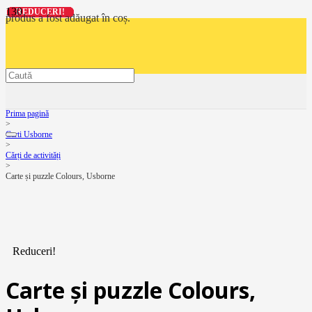
REDUCERI!
REDUCERI!
REDUCERI!
REDUCERI!
produs
a fost adăugat în coș.
Prima pagină
>
Carti Usborne
>
Cărți de activități
>
Carte și puzzle Colours, Usborne
Reduceri!
Carte și puzzle Colours,