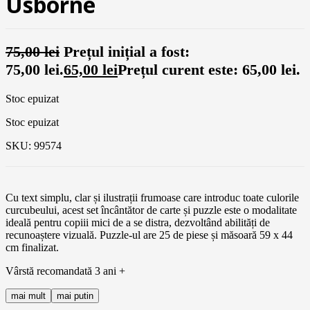
Usborne
75,00
lei
Prețul inițial a fost:
75,00 lei.
65,00
lei
Prețul curent este: 65,00 lei.
Stoc epuizat
Stoc epuizat
SKU:
99574
Cu text simplu, clar și ilustrații frumoase care introduc toate culorile
curcubeului, acest set încântător de carte și puzzle este o modalitate
ideală pentru copiii mici de a se distra, dezvoltând abilități de
recunoaștere vizuală. Puzzle-ul are 25 de piese și măsoară 59 x 44
cm finalizat.
Vârstă recomandată 3 ani +
mai mult
mai putin