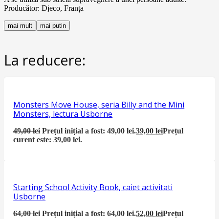
Producător: Djeco, Franța
mai mult
mai putin
La reducere:
Monsters Move House, seria Billy and the Mini
Monsters, lectura Usborne
49,00
lei
Prețul inițial a fost: 49,00 lei.
39,00
lei
Prețul
curent este: 39,00 lei.
Starting School Activity Book, caiet activitati
Usborne
64,00
lei
Prețul inițial a fost: 64,00 lei.
52,00
lei
Prețul