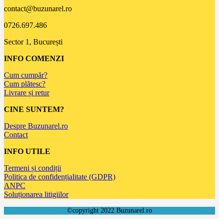
contact@buzunarel.ro
0726.697.486
Sector 1, București
INFO COMENZI
Cum cumpăr?
Cum plătesc?
Livrare și retur
CINE SUNTEM?
Despre Buzunarel.ro
Contact
INFO UTILE
Termeni și condiții
Politica de confidențialitate (GDPR)
ANPC
Soluționarea litigiilor
©copyright 2022 Buzunarel.ro