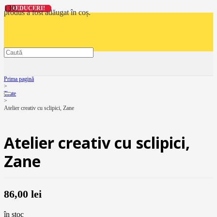
REDUCERI!
REDUCERI!
REDUCERI!
REDUCERI!
produs
a fost adăugat în coș.
Prima pagină
>
Toate
>
Atelier creativ cu sclipici, Zane
Atelier creativ cu sclipici,
Zane
86,00
lei
în stoc