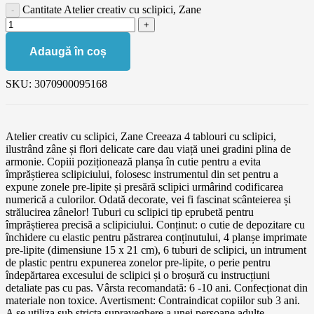
Cantitate Atelier creativ cu sclipici, Zane
Adaugă în coș
SKU:
3070900095168
Atelier creativ cu sclipici, Zane Creeaza 4 tablouri cu sclipici,
ilustrând zâne și flori delicate care dau viață unei gradini plina de
armonie. Copiii poziționează planșa în cutie pentru a evita
împrăștierea sclipiciului, folosesc instrumentul din set pentru a
expune zonele pre-lipite și presără sclipici urmârind codificarea
numerică a culorilor. Odată decorate, vei fi fascinat scânteierea și
strălucirea zânelor! Tuburi cu sclipici tip eprubetă pentru
împrăștierea precisă a sclipiciului. Conținut: o cutie de depozitare cu
închidere cu elastic pentru păstrarea conținutului, 4 planșe imprimate
pre-lipite (dimensiune 15 x 21 cm), 6 tuburi de sclipici, un intrument
de plastic pentru expunerea zonelor pre-lipite, o perie pentru
îndepărtarea excesului de sclipici și o broșură cu instrucțiuni
detaliate pas cu pas. Vârsta recomandată: 6 -10 ani. Confecționat din
materiale non toxice. Avertisment: Contraindicat copiilor sub 3 ani.
A se utiliza sub stricta supraveghere a unei persoane adulte.