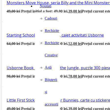
Monsters Move House, seria Billy and the Mini Monster
Noutati
49,00
lei
Prețul inițial a fost: 49,00 lei.
39,00
lei
Prețul curent este
Cadouri
Rechizite
Starting School Activity Book, caiet activitati Usborne
Rechizite
64,00
lei
Prețul inițial a fost: 64,00 lei.
52,00
lei
Prețul curent este
Creative
Usborne Book and Jigsaw In the Jungle, puzzle 300 piese
Artă
98,00
lei
Prețul inițial a fost: 98,00 lei.
78,00
lei
Prețul curent este
Bijuterii
și
Little First Sticker Book Easter Bunnies, carte cu sticke
accesorii
49,00
lei
Prețul inițial a fost: 49,00 lei.
39,00
lei
Prețul curent este