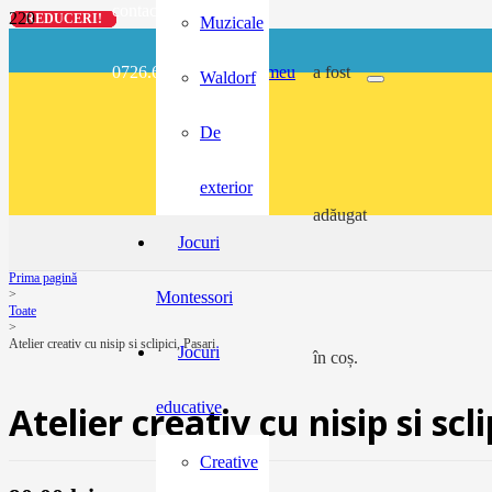
contact@buzunarel.ro
REDUCERI!
REDUCERI!
REDUCERI!
REDUCERI!
Muzicale
0726.697.486
meu
a fost
Waldorf
De
exterior
adăugat
Jocuri
Prima pagină
>
Montessori
Toate
>
Atelier creativ cu nisip si sclipici, Pasari
Jocuri
în coș.
educative
Atelier creativ cu nisip si scli
Creative