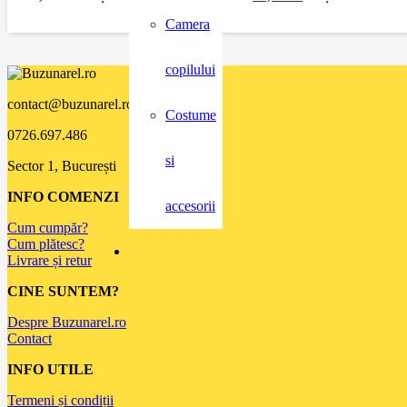
Camera
copilului
contact@buzunarel.ro
Costume
0726.697.486
si
Sector 1, București
INFO COMENZI
accesorii
Cum cumpăr?
Cum plătesc?
Livrare și retur
CINE SUNTEM?
Despre Buzunarel.ro
Contact
INFO UTILE
Termeni și condiții