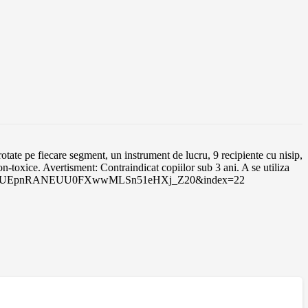
rotate pe fiecare segment, un instrument de lucru, 9 recipiente cu nisip,
on-toxice. Avertisment: Contraindicat copiilor sub 3 ani. A se utiliza
list=PLf4YUEpnRANEUU0FXwwMLSn51eHXj_Z20&index=22