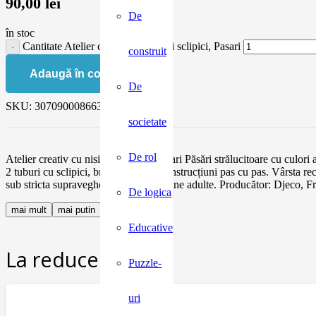
90,00
lei
De
în stoc
Cantitate Atelier creativ cu nisip si sclipici, Pasari
construit
Adaugă în coș
De
SKU:
3070900086630
societate
De rol
Atelier creativ cu nisip si sclipici, Pasari Păsări strălucitoare cu cul
2 tuburi cu sclipici, broșură color cu instrucțiuni pas cu pas. Vârsta r
sub stricta supraveghere a unei persoane adulte. Producător
De logica
mai mult
mai putin
Educative
La reducere:
Puzzle-
uri