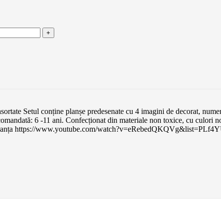
ori asortate Setul conține planșe predesenate cu 4 imagini de decorat, nume
ecomandată: 6 -11 ani. Confecționat din materiale non toxice, cu culori n
: Djeco, Franța https://www.youtube.com/watch?v=eRebedQKQVg&