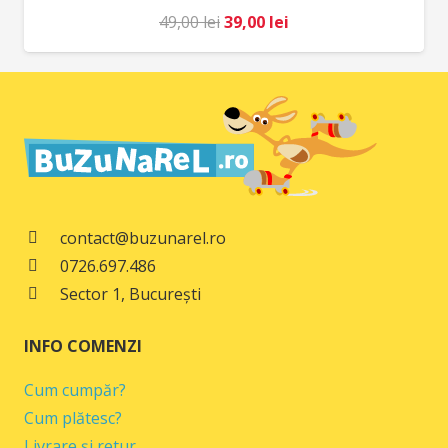
Prețul
Prețul
49,00
lei
39,00
lei
inițial
curent
a
este:
fost:
39,00 lei.
49,00 lei.
contact@buzunarel.ro
0726.697.486
Sector 1, București
INFO COMENZI
Cum cumpăr?
Cum plătesc?
Livrare și retur