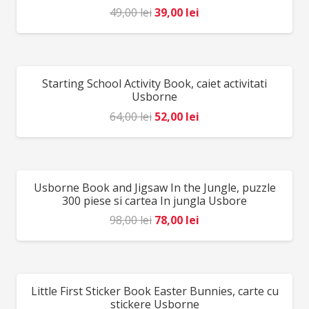
pericol de sufocare. A se folosi sub directa
Prețul
Prețul
49,00
lei
39,00
lei
supraveghere a unei persoane adulte. Producător:
inițial
curent
Djeco, Franța . https://www.youtube.com/watch?v=s-
a
este:
mu3SLxikw&list=PLf4YUEpnRANEc7LfUEJIqIzFGQsnp_Vz
fost:
39,00 lei.
Starting School Activity Book, caiet activitati
REDUCERI!
49,00 lei.
Usborne
Prețul
Prețul
64,00
lei
52,00
lei
inițial
curent
a
este:
fost:
52,00 lei.
Usborne Book and Jigsaw In the Jungle, puzzle
REDUCERI!
64,00 lei.
300 piese si cartea In jungla Usbore
Prețul
Prețul
98,00
lei
78,00
lei
inițial
curent
a
este:
fost:
78,00 lei.
Little First Sticker Book Easter Bunnies, carte cu
REDUCERI!
98,00 lei.
stickere Usborne