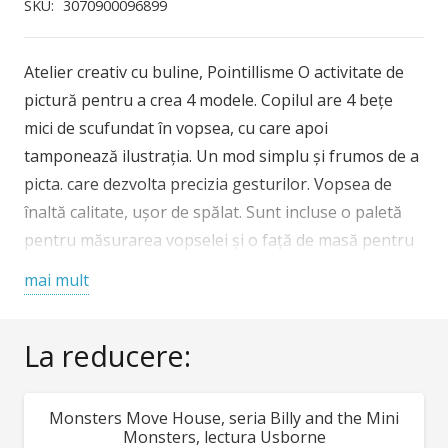
creativ
SKU:
3070900096899
cu
buline
Atelier creativ cu buline, Pointillisme O activitate de
Djeco,
pictură pentru a crea 4 modele. Copilul are 4 bețe
Pointillisme
mici de scufundat în vopsea, cu care apoi
tamponează ilustrația. Un mod simplu și frumos de a
picta. care dezvolta precizia gesturilor. Vopsea de
înaltă calitate, ușor de spălat. Sunt incluse o paletă
pentru măsurarea vopselei și o față de masă pentru
a proteja masa. Conținut: 4 planșe cu imagini (21 x 28
mai mult
cm), 4 tuburi guașă (30 ml), paletă, 4 bețe de lemn,
față de masă de protecție, broșură explicativă color.
La reducere:
Vârsta recomandată: 3-6 ani. Confecționat din
materiale non-toxice, cu vopsele non-toxice, conform
reglementărilor EN71&ASTM. AVERTISMENT:
Monsters Move House, seria Billy and the Mini
REDUCERI!
Contraindicat copiilor sub 3 ani, conține piese mici,
Monsters, lectura Usborne