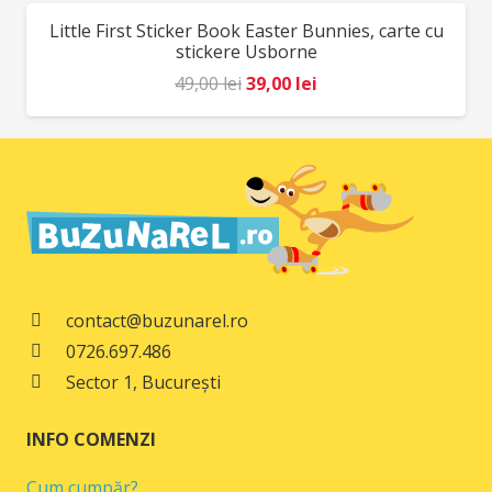
fost:
78,00 lei.
Little First Sticker Book Easter Bunnies, carte cu
REDUCERI!
98,00 lei.
stickere Usborne
Prețul
Prețul
49,00
lei
39,00
lei
inițial
curent
a
este:
fost:
39,00 lei.
49,00 lei.
contact@buzunarel.ro
0726.697.486
Sector 1, București
INFO COMENZI
Cum cumpăr?