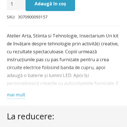
Cantitate
Adaugă în coș
Atelier
Arta,
SKU:
3070900093157
Stiinta
si
Atelier Arta, Stiinta si Tehnologie, Insectarium Un kit
Tehnologie
de învățare despre tehnologie prin activități creative,
Djeco,
cu rezultate spectaculoase. Copiii urmează
Insectarium
instrucțiunile pas cu pas furnizate pentru a crea
circuite electrice folosind banda de cupru, apoi
adaugă o baterie și lumini LED. Apoi își
personalizează creațiile cu autocolantele furnizate. E
ca o magie! Când circuitul este complet, lumințele se
mai mult
aprind și devin interactive datorită unui sistem de
comutare ingenios. Realizați un circuit electric simplu
La reducere:
folosind bandă adezivă de cupru și lumini LED mici.
Insectele nocturne se luminează datorită unui sistem