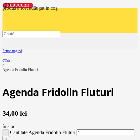
REDUCERI!
REDUCERI!
REDUCERI!
REDUCERI!
produs
a fost adăugat în coș.
Prima pagină
>
Toate
>
Agenda Fridolin Fluturi
Agenda Fridolin Fluturi
34,00
lei
în stoc
Cantitate Agenda Fridolin Fluturi