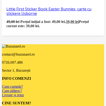
Little First Sticker Book Easter Bunnies, carte cu
stickere Usborne
49,00
lei
Prețul inițial a fost: 49,00 lei.
39,00
lei
Prețul
curent este: 39,00 lei.
contact@buzunarel.ro
0726.697.486
Sector 1, București
INFO COMENZI
Cum cumpăr?
Cum plătesc?
Livrare și retur
CINE SUNTEM?