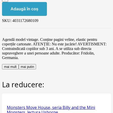
Adaugă în coș
SKU:
4031172680109
Agendă model vintage. Conține pagini veline, elastic pentru
coperțile cartonate. ATENȚIE: Nu este jucărie! AVERTISMENT:
Contraindicată copiilor sub 3 ani. A se utiliza sub directa
supraveghere a unei persoane adulte. Producător: Fridolin,
Germania.
mai mult
mai putin
La reducere:
Monsters Move House, seria Billy and the Mini
Monsters, lectura Usborne