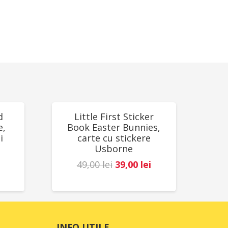
REDUCERI!
d
Little First Sticker
e,
Book Easter Bunnies,
i
carte cu stickere
Usborne
Prețul
Prețul
49,00
lei
39,00
lei
Prețul
inițial
curent
curent
a
este:
este:
fost:
39,00 lei.
78,00 lei.
49,00 lei.
INFO UTILE