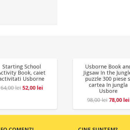
UCERI!
REDUCERI!
Starting School
Usborne Book an
Activity Book, caiet
Jigsaw In the Jungl
activitati Usborne
puzzle 300 piese s
cartea In jungla
Prețul
Prețul
64,00
lei
52,00
lei
Usbore
inițial
curent
Prețul
98,00
lei
78,00
lei
a
este:
inițial
fost:
52,00 lei.
a
64,00 lei.
fost:
NFO COMENZI
CINE SUNTEM?