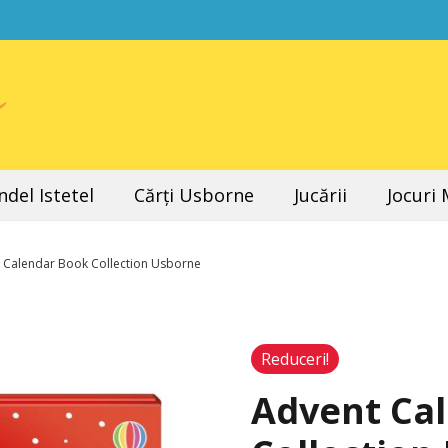
del Istetel
Cărți Usborne
Jucării
Jocuri
 Calendar Book Collection Usborne
Reduceri!
Advent Ca