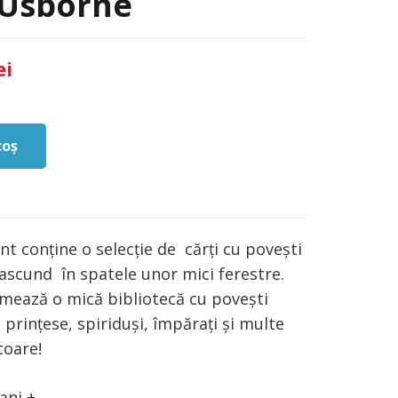
 Usborne
Prețul
ei
curent
este:
130,00 lei.
coș
i.
t conține o selecție de cărți cu povești
 ascund în spatele unor mici ferestre.
ormează o mică bibliotecă cu povești
 prințese, spiriduși, împărați și multe
toare!
ani +