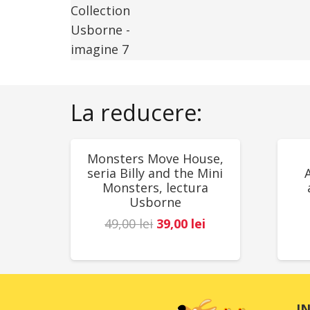
La reducere:
REDUCERI!
RED
Monsters Move House,
seria Billy and the Mini
Monsters, lectura
Usborne
Prețul
Prețul
49,00
lei
39,00
lei
inițial
curent
a
este:
fost:
39,00 lei.
49,00 lei.
I