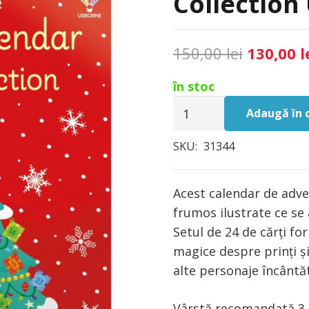
Collection
Prețul
150,00
lei
130,00
l
inițial
în stoc
a
Cantitate
fost:
Adaugă în 
Advent
150,00 le
Calendar
SKU:
31344
Book
Collection
Acest calendar de adven
Usborne
frumos ilustrate ce se
Setul de 24 de cărți f
magice despre prinți și
alte personaje încântă
Vârstă recomandată 3 