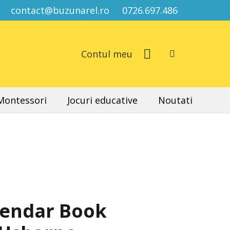
contact@buzunarel.ro
0726.697.486
Contul meu
 Montessori
Jocuri educative
Noutati
lendar Book