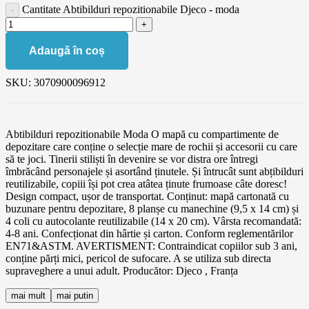
Cantitate Abtibilduri repozitionabile Djeco - moda
Adaugă în coș
SKU:
3070900096912
Abtibilduri repozitionabile Moda O mapă cu compartimente de
depozitare care conține o selecție mare de rochii și accesorii cu care
să te joci. Tinerii stiliști în devenire se vor distra ore întregi
îmbrăcând personajele și asortând ținutele. Și întrucât sunt abțibilduri
reutilizabile, copiii își pot crea atâtea ținute frumoase câte doresc!
Design compact, ușor de transportat. Conținut: mapă cartonată cu
buzunare pentru depozitare, 8 planșe cu manechine (9,5 x 14 cm) și
4 coli cu autocolante reutilizabile (14 x 20 cm). Vârsta recomandată:
4-8 ani. Confecționat din hârtie și carton. Conform reglementărilor
EN71&ASTM. AVERTISMENT: Contraindicat copiilor sub 3 ani,
conține părți mici, pericol de sufocare. A se utiliza sub directa
supraveghere a unui adult. Producător: Djeco , Franța
mai mult
mai putin