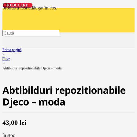
REDUCERI!
REDUCERI!
REDUCERI!
REDUCERI!
produs
a fost adăugat în coș.
Prima pagină
>
Toate
>
Abtibilduri repozitionabile Djeco – moda
Abtibilduri repozitionabile
Djeco – moda
43,00
lei
în stoc