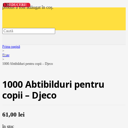
REDUCERI!
REDUCERI!
REDUCERI!
REDUCERI!
produs
a fost adăugat în coș.
Prima pagină
>
Toate
>
1000 Abtibilduri pentru copii – Djeco
1000 Abtibilduri pentru
copii – Djeco
61,00
lei
în stoc