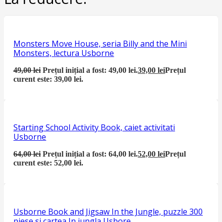
Monsters Move House, seria Billy and the Mini
Monsters, lectura Usborne
49,00
lei
Prețul inițial a fost: 49,00 lei.
39,00
lei
Prețul
curent este: 39,00 lei.
Starting School Activity Book, caiet activitati
Usborne
64,00
lei
Prețul inițial a fost: 64,00 lei.
52,00
lei
Prețul
curent este: 52,00 lei.
Usborne Book and Jigsaw In the Jungle, puzzle 300
piese si cartea In jungla Usbore