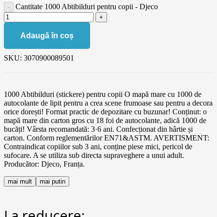
Cantitate 1000 Abtibilduri pentru copii - Djeco
Adaugă în coș
SKU:
3070900089501
1000 Abtibilduri (stickere) pentru copii O mapă mare cu 1000 de
autocolante de lipit pentru a crea scene frumoase sau pentru a decora
orice dorești! Format practic de depozitare cu buzunar! Conținut: o
mapă mare din carton gros cu 18 foi de autocolante, adică 1000 de
bucăți! Vârsta recomandată: 3·6 ani. Confecționat din hârtie și
carton. Conform reglementărilor EN71&ASTM. AVERTISMENT:
Contraindicat copiilor sub 3 ani, conține piese mici, pericol de
sufocare. A se utiliza sub directa supraveghere a unui adult.
Producător: Djeco, Franța.
mai mult
mai putin
La reducere: