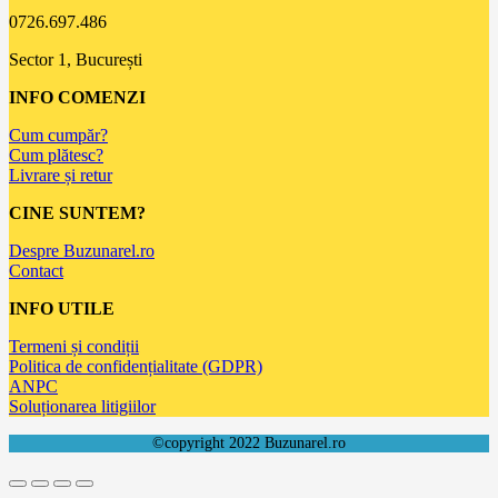
0726.697.486
Sector 1, București
INFO COMENZI
Cum cumpăr?
Cum plătesc?
Livrare și retur
CINE SUNTEM?
Despre Buzunarel.ro
Contact
INFO UTILE
Termeni și condiții
Politica de confidențialitate (GDPR)
ANPC
Soluționarea litigiilor
©copyright 2022 Buzunarel.ro