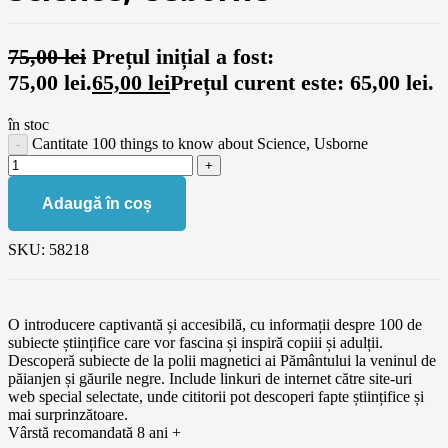
75,00
lei
Prețul inițial a fost:
75,00 lei.
65,00
lei
Prețul curent este: 65,00 lei.
în stoc
Cantitate 100 things to know about Science, Usborne
Adaugă în coș
SKU:
58218
O introducere captivantă și accesibilă, cu informații despre 100 de
subiecte științifice care vor fascina și inspiră copiii și adulții.
Descoperă subiecte de la polii magnetici ai Pământului la veninul de
păianjen și găurile negre. Include linkuri de internet către site-uri
web special selectate, unde cititorii pot descoperi fapte științifice și
mai surprinzătoare.
Vârstă recomandată 8 ani +