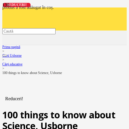
REDUCERI!
REDUCERI!
REDUCERI!
REDUCERI!
produs
a fost adăugat în coș.
Prima pagină
>
Carti Usborne
>
Cărți educative
>
100 things to know about Science, Usborne
Reduceri!
100 things to know about
Science, Usborne