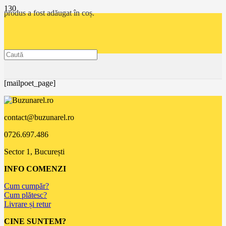
produs
a fost adăugat în coș.
[mailpoet_page]
contact@buzunarel.ro
0726.697.486
Sector 1, București
INFO COMENZI
Cum cumpăr?
Cum plătesc?
Livrare și retur
CINE SUNTEM?