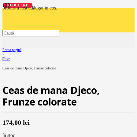
REDUCERI!
REDUCERI!
REDUCERI!
REDUCERI!
produs
a fost adăugat în coș.
Prima pagină
>
Toate
>
Ceas de mana Djeco, Frunze colorate
Ceas de mana Djeco,
Frunze colorate
174,00
lei
în stoc