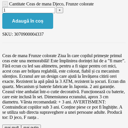
Cantitate Ceas de mana Djeco, Frunze colorate
Adaugă în coș
SKU:
3070900004337
Ceas de mana Frunze colorate Ziua în care copilul primește primul
ceas este una memorabilă! Este împlinirea dorinței lui de a ”fi mare”.
Fără ecran cu led sau altimetru, pentru a fi sigur pentru cei mici,
acest ceas are brățara reglabilă, este colorat, fiabil și cu mecanism
silențios. Ecranul are un design care ajută la învățarea citirii orei
exacte. Rezistent la apă până la 3 ATM, rezistent la șocuri. Ecran din
quartz. Mecanism și baterie fabricate în Japonia. 2 ani garanție.
Ceasul vine ambalat într-o cutie decorativă. Funcționează cu baterie,
care este inclusă în set. Dimensiunea ecranului, aprox 3 cm
diametru. Vârsta recomandată: + 3 ani. AVERTISMENT:
Contraindicat copiilor sub 3 ani. Conține piese ce pot fi înghițite. A
se utiliza sub directa supraveghere a unei persoane adulte. Producă
tor: D jeco, F ranța .
mai mult
mai putin